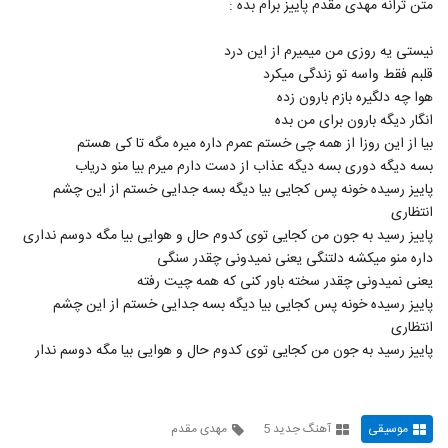
متن ترانه مهدی مقدم پاییز برام بده :
66
Miresoonam)
۲۲۹ بازدید
نیستی یه روزی من میمیرم از این درد
دانلود آهنگ جدید و زیبای پیوند با نام بال
قلبم فقط واسه تو زندگی میکرد
ابرها
67
هوا چه دلگیره بازم بارون زده
۱۹۲ بازدید
انگار دیگه بارون برای من بده
دانلود آهنگ جدید و زیبای علی خدابنده با نام
بیا از این روزا از همه چی خستم عمرم داره میره مگه تا کی هستم
خرابش می کنم
بسه دیگه دوری بسه دیگه عذاب از دست دارم میرم بیا منو دریاب
68
۲۳۲ بازدید
پاییز رسیده خونه پس کجایی بیا دیگه بسه جدایی خستم از این چشم
انتظاری
سیاوش قمصری آهنگ طبیعی نیست
پاییز رسید به جون من کجایی توی کدوم حال و هوایی بیا مگه دوسم نداری
۲۰۵ بازدید
69
داره منو میکشه دلتنگی یعنی نمیدونی چقدر سنگی
یعنی نمیدونی چقدر سخته باور کنی که همه چیت رفته
دانلود آهنگ جدید و زیبای دی جی کرون با نام
پاییز رسیده خونه پس کجایی بیا دیگه بسه جدایی خستم از این چشم
شمال (رمیکس مهرداد جم)
انتظاری
70
۱۹۱ بازدید
پاییز رسید به جون من کجایی توی کدوم حال و هوایی بیا مگه دوسم ندار
موزیک زیبای نگرانم از بهزاد آریا
۱۹۵ بازدید
71
موسیقی
آهنگ جدید 5
مهدی مقدم