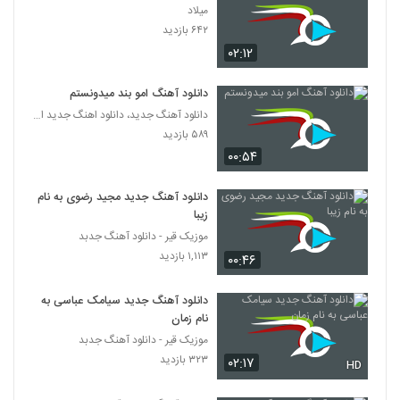
میلاد
۶۴۲ بازدید
آهنگ مهران راد بنام Sevgilim
۰۲:۱۲
۱۹۲ بازدید
78
دانلود آهنگ امو بند میدونستم
موزیک زیبای دولدور از مهدی رجبی
دانلود آهنگ جدید، دانلود اهنگ جدید ایرانی
۲۲۰ بازدید
79
۵۸۹ بازدید
۰۰:۵۴
Hamed Ataei Akharin Aks
۲۰۱ بازدید
دانلود آهنگ جدید مجید رضوی به نام
80
زیبا
موزیک قیر - دانلود آهنگ جدبد
امین قباد آهنگ دوتاییا
۱,۱۱۳ بازدید
۰۰:۴۶
۲۱۱ بازدید
81
دانلود آهنگ جدید سیامک عباسی به
آهنگ بغضم شکست از پارسا متین(پاپ)
نام زمان
۲۱۰ بازدید
موزیک قیر - دانلود آهنگ جدبد
82
۳۲۳ بازدید
۰۲:۱۷
HD
Kamyab Baroon Paeiz