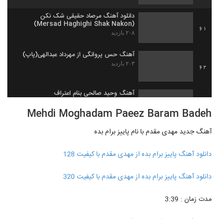
دانلود آهنگ مرصاد حقیقی شک نکن
(Mersad Haghighi Shak Nakon)
61
۲۰۸ بازدید
آهنگ حس پروانگی از مهرداد عبدالهی(پاپ)
۲۰۳ بازدید
62
آهنگ وحید صالحی بنام اعتراف
۲۳۰ بازدید
63
Mehdi Moghadam Paeez Baram Badeh
آهنگ جدید مهدی مقدم با نام پاییز برام بده
دانلود آهنگ خاطره شد از بهنام کلانتری
۲۲۱ بازدید
64
دانلود آهنگ پاییز برام بده از مهدی مقدم با کیفیت 128
دانلود آهنگ جدید و زیبای سولو بند با نام
دانلود آهنگ پاییز برام بده از مهدی مقدم با کیفیت 320
وقتی که میخندی
65
۲۲۰ بازدید
مدت زمان : 3:39
دانلود آهنگ نیما ناشناس صداتو میرسونم
(Nima Nashenas Sedato