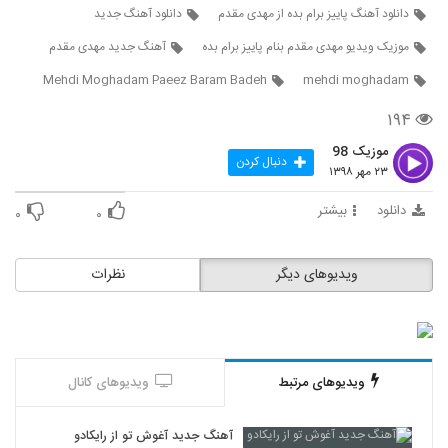
دانلود آهنگ ریسمان یازده آذر ایستگاه آخر (به
دانلود آهنگ پاییز برام بده از مهدی مقدم
دانلود آهنگ جدید
همراه مصداق) (Risman 11 Azar Istgahe
72
Akhar)
موزیک ویدیو مهدی مقدم بنام پاییز برام بده
آهنگ جدید مهدی مقدم
۲۰۶ بازدید
Mehdi Moghadam Paeez Baram Badeh
mehdi moghadam
آهنگ رفتنتو همه دیدن از ماهان متین(پاپ)
۲۶۵ بازدید
۱۹۴
73
موزیک 98
دنبال کردن
سیاوش پالاهنگ آهنگ بخند
۲۳ مهر ۱۳۹۸
۱۹۷ بازدید
74
دانلود
بیشتر
۰
۰
دانلود آهنگ کلاک از سعید تالشی
۲۲۲ بازدید
ویدیوهای دیگر
نظرات
75
یاسر بینام آهنگ چشم بسته
۲۴۹ بازدید
76
ویدیوهای مرتبط
ویدیوهای کانال
Ali Najafi Dracula
۱۹۶ بازدید
77
آهنگ جدید آغوش تو از رایکادو