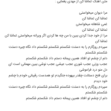
متن آهنگ تماشا کن از مهدی یغمایی :
140
مرا دیوان میخواستی
دانلود آهنگ کاش میدانستم از امیر نیکاری
تماشا کن تماشا کن
۱۹۰ بازدید
141
غمی شاهانه میخواستی
تماشا کن تماشا کن
Ehsan Delavary Kasi Ke Dostet Dare
مرا از خود جدا کردی ببین با من چه ها کردی اگر ویرانه میخواستی تماشا کن
۲۰۲ بازدید
تماشا کن
142
سپردم روزگارم را به دستت شکستم شکستم شکستم داد نگاه چیره دستت
شکستم شکستم
آهنگ بازتابش از سجاد یعقوب زاده(پاپ)
دلم از چشم تو افتاد همین پیمانه دستم داد شکستم شکستم
۲۰۶ بازدید
143
عجب وزنی عجب شوری عجب عیشی عجب نوشی ببین مهمانی است ای
دل منو درد فراموشی
امین احمدی آهنگ شهر رو عاشق کردم
برای فتح دستانت چقدر بیهوده جنگیدم تو همدست رقیبانی خودم با چشم
۲۰۵ بازدید
خود دیدم
144
سپردم روزگارم را به دستت شکستم شکستم شکستم داد نگاه چیره دستت
شکستم شکستم
آهنگ امیر والا بنام ترافیک
دلم از چشم تو افتاد همین پیمانه دستم داد شکستم شکستم
۱۷۲ بازدید
145