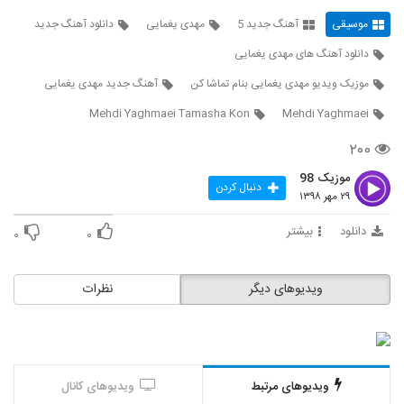
دانلود آهنگ محمد اقتدار ماه من
موسیقی
آهنگ جدید 5
مهدی یغمایی
دانلود آهنگ جدید
۲۱۷ بازدید
146
دانلود آهنگ های مهدی یغمایی
دانلود آهنگ پاشنه طلا از علی سماوی
موزیک ویدیو مهدی یغمایی بنام تماشا کن
آهنگ جدید مهدی یغمایی
۲۰۹ بازدید
147
Mehdi Yaghmaei Tamasha Kon
Mehdi Yaghmaei
۲۰۰
دانلود آهنگ کوچه از مرتضی بهزاد
۲۰۶ بازدید
موزیک 98
148
دنبال کردن
۲۹ مهر ۱۳۹۸
دانلود آهنگ دهناد چالوس (Dehnad
دانلود
بیشتر
۰
۰
Chaloos)
149
۲۱۱ بازدید
ویدیوهای دیگر
نظرات
موزیک زیبای عاشقم از آرکان
۲۳۱ بازدید
150
آهنگ علی پارسا بنام من و پاییز
۲۱۷ بازدید
ویدیوهای مرتبط
ویدیوهای کانال
151