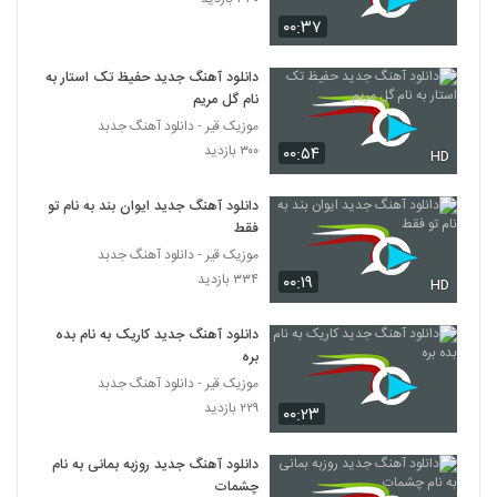
آهنگ دیوونه از سعید عسکری(پاپ)
۰۰:۳۷
۱۹۱ بازدید
163
دانلود آهنگ جدید حفیظ تک استار به
نام گل مریم
اشکان تصدی آهنگ دوسم نداشتی
موزیک قیر - دانلود آهنگ جدبد
۲۵۳ بازدید
164
۳۰۰ بازدید
۰۰:۵۴
HD
علی لهراسبی آهنگ قول میدم
دانلود آهنگ جدید ایوان بند به نام تو
۲۸۴ بازدید
165
فقط
موزیک قیر - دانلود آهنگ جدبد
آهنگ روز های خوب از امیر آریا(پاپ)
۳۳۴ بازدید
۰۰:۱۹
HD
۱۸۵ بازدید
166
دانلود آهنگ جدید کاریک به نام بده
بره
Alireza Iravani Darso Mashgh
موزیک قیر - دانلود آهنگ جدبد
۱۸۱ بازدید
167
۲۲۹ بازدید
۰۰:۲۳
دانلود آهنگ دیارا بناری بی تو (Diyara
دانلود آهنگ جدید روزبه بمانی به نام
Banari Bi To)
چشمات
168
۲۳۱ بازدید