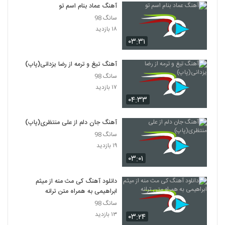
نام منتظرم که غروب شه
آهنگ عماد بنام اسم تو
6264
۲۰۴ بازدید
سانگ 98
۱۸ بازدید
موزیک زیبای دیوونه از د وان
۰۳:۳۱
۲۵۴ بازدید
6265
آهنگ تیغ و ترمه از رضا یزدانی(پاپ)
آهنگ دلبر ناب (ورژن جدید) از ناصر
سانگ 98
زینعلی(پاپ)
۱۷ بازدید
6266
۳۲۶ بازدید
۰۴:۳۳
آهنگ زیرزمین از کارما(پاپ)
آهنگ جان دلم از علی منتظری(پاپ)
۳۰۳ بازدید
6267
سانگ 98
۱۹ بازدید
دانلود آهنگ محمود زمانی سر به راه
۰۳:۰۱
۲۷۱ بازدید
6268
دانلود آهنگ کی مث منه از میثم
ابراهیمی به همراه متن ترانه
موزیک زیبای دیوونه از حامد پاشا
۲۳۲ بازدید
سانگ 98
6269
۱۳ بازدید
۰۳:۲۴