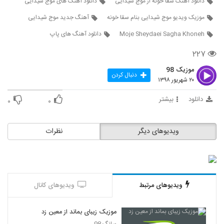
دانلود آهنگ سقا خونه از موج شیدایی
دانلود آهنگ های موج شیدایی
6247
۳۰۴ بازدید
موزیک ویدیو موج شیدایی بنام سقا خونه
آهنگ جدید موج شیدایی
موزیک زیبای تنهایی از مقداد فلاح
Moje Sheydaei Sagha Khoneh
دانلود آهنگ های پاپ
۲۴۲ بازدید
6248
۲۲۷
موزیک 98
دانلود آهنگ امید مهدوی رومو زمین زدی
دنبال کردن
۲۰ شهریور ۱۳۹۸
۲۴۱ بازدید
6249
دانلود
بیشتر
۰
۰
موزیک زیبای پرواز از سعید مجد
۲۶۷ بازدید
6250
ویدیوهای دیگر
نظرات
علیرضا افضلی آهنگ قول میدم
۲۳۱ بازدید
6251
ویدیوهای مرتبط
ویدیوهای کانال
Erfan Kheshteh To Ke Ashegham
Naboodi
6252
۲۴۴ بازدید
موزیک زیبای بماند از معین زد