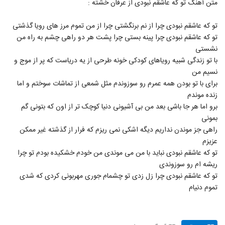
متن آهنگ تو که عاشقم نبودی از عرفان خشته :
6258
۳۱۰ بازدید
تو که عاشقم نبودی چرا از نم برنگشتی چرا از من تموم مرز های رویا گذشتی
دانلود آهنگ رضا یزدانی ارث اجدادی (ورژن
تو که عاشقم نبودی چرا پینه بستی چرا پشت هر دو راهی چشم به راه من
جدید) (Reza Yazdani Erse Ajdadi)
6259
نشستی
۲۶۶ بازدید
با تو زندگی شبیه رویاهای کودکی خونه طرحی از یه دریاست که پر از موج و
وحید حاجی تبار آهنگ تازگیا
نسیم من
۲۴۶ بازدید
برای با تو بودن همه عمرم رو سوزوندم مثل شمعی از تماشات سوختم و اما
6260
زنده موندم
برو اما هر جا باشی بعد من بی آشیونی دنیا کوچک تر از اون که بتونی گم
دانلود آهنگ نوید فرد شوق
بمونی
۲۲۹ بازدید
6261
راهی جز موندن نداریم دیگه اشکی نمی ریزم که فرار از گذشته غیر ممکن
عزیزم
دانلود آهنگ علی سورنا نفس
تو که عاشقم نبودی نباید با من می موندی من خودم خشکیده بودم تو چرا
۵۱۹ بازدید
ریشه ام رو سوزوندی
6262
تو که عاشقم نبودی چرا زل زدی تو چشمام جوری مهربونی کردی که شدی
تموم دنیام
دانلود آهنگ جدید و زیبای امید اسماعیلی با نام
گریه نکن
6263
۲۷۲ بازدید