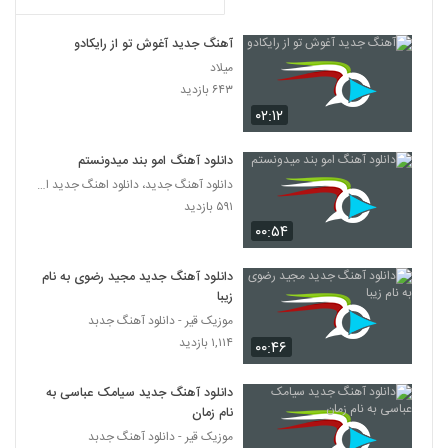
دانلود آهنگ مهاس بعضی وقتا
آهنگ جدید آغوش تو از رایکادو
۲۵۱ بازدید
6270
میلاد
۶۴۳ بازدید
۰۲:۱۲
دانلود آهنگ مهران مرآتی بهش بگو
۲۲۱ بازدید
6271
دانلود آهنگ امو بند میدونستم
دانلود آهنگ جدید، دانلود اهنگ جدید ایرانی
آهنگ خنده ی تو 2 از مهرداد ساعی(پاپ)
۵۹۱ بازدید
۲۲۳ بازدید
6272
۰۰:۵۴
آهنگ سعید متین بنام زخم عشق
دانلود آهنگ جدید مجید رضوی به نام
۲۶۰ بازدید
زیبا
6273
موزیک قیر - دانلود آهنگ جدبد
۱,۱۱۴ بازدید
۰۰:۴۶
Shayan Eshraghi Man Delam Baron
Mikhad
6274
۲۶۲ بازدید
دانلود آهنگ جدید سیامک عباسی به
نام زمان
موزیک زیبای عکس تو از سروش حسن پور
موزیک قیر - دانلود آهنگ جدبد