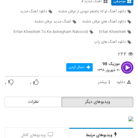
موسیقی
آهنگ جدید 4
دانلود آهنگ جدید و زیبای هومن مرادخانی با
نام منتظرم که غروب شه
دانلود آهنگ تو که عاشقم نبودی از عرفان خشته
دانلود آهنگ جدید
6264
۲۰۴ بازدید
دانلود آهنگ های عرفان خشته
آهنگ جدید عرفان خشته
موزیک زیبای دیوونه از د وان
Erfan Kheshteh To Ke Ashegham Naboodi
Erfan Kheshteh
۲۵۴ بازدید
6265
دانلود آهنگ های پاپ
آهنگ دلبر ناب (ورژن جدید) از ناصر
۲۴۴
زینعلی(پاپ)
6266
۳۲۶ بازدید
موزیک 98
دنبال کردن
۲۱ شهریور ۱۳۹۸
آهنگ زیرزمین از کارما(پاپ)
دانلود
بیشتر
۳۰۴ بازدید
۰
۰
6267
دانلود آهنگ محمود زمانی سر به راه
ویدیوهای دیگر
نظرات
۲۷۱ بازدید
6268
موزیک زیبای دیوونه از حامد پاشا
۲۳۲ بازدید
6269
ویدیوهای مرتبط
ویدیوهای کانال