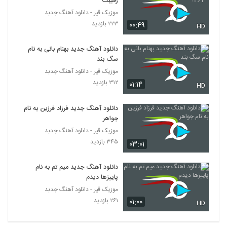
رقیبت
موزیک قیر - دانلود آهنگ جدبد
موزیک زیبای چه خوب از سعید بزمی پور
۲۲۳ بازدید
۰۰:۴۹
HD
۲۸۳ بازدید
6287
دانلود آهنگ جدید بهنام بانی به نام
سگ بند
Puzzle Band Memorable Podcast 3
موزیک قیر - دانلود آهنگ جدبد
۲۷۶ بازدید
6288
۳۱۲ بازدید
۰۱:۱۴
HD
دانلود آهنگ شهاب مظفری ستایش (Shahab
دانلود آهنگ جدید فرزاد فرزین به نام
Mozaffari Setayesh)
6289
جواهر
۴۳۸ بازدید
موزیک قیر - دانلود آهنگ جدبد
دانلود آهنگ جدید و زیبای امین افتخاری با نام
۳۴۵ بازدید
۰۳:۰۱
عاشق ترین
6290
۲۵۱ بازدید
دانلود آهنگ جدید میم تم به نام
پاییزها دیدم
آهنگ محمد قربانپور بنام کام دل
موزیک قیر - دانلود آهنگ جدبد
۲۲۴ بازدید
6291
۲۶۱ بازدید
۰۱:۰۰
HD
دانلود آهنگ امید آراد فکر تو (Omid Arad