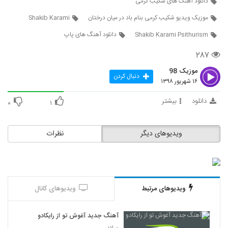
دانلود آهنگ های شکیب کرمی
6234
۲۶۶ بازدید
موزیک ویدیو شکیب کرمی بنام باد در میان درختان
Shakib Karami
دانلود آهنگ سقا از فرشید هلالی
Shakib Karami Psithurism
دانلود آهنگ های پاپ
۲۶۱ بازدید
6235
۲۸۷
موزیک 98
آهنگ محمد بردستانی بنام هجران
دنبال کردن
۱۶ شهریور ۱۳۹۸
۲۸۸ بازدید
6236
دانلود
بیشتر
۰
۱
عرفان شرقی آهنگ هرسال همین روزا
۲۹۴ بازدید
6237
ویدیوهای دیگر
نظرات
Amir Khalili Khone Khoda
۲۶۵ بازدید
6238
ویدیوهای مرتبط
ویدیوهای کانال
دانلود آهنگ جدید و زیبای امیراردلان یوسفی با
نام آقا جان
6239
۲۴۹ بازدید
آهنگ جدید آغوش تو از رایکادو