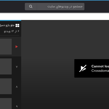
4
جلو بازو دمبل
5
۱۴
۶
از
ویدئو
Cannot lo
7
Crossdomai
8
9