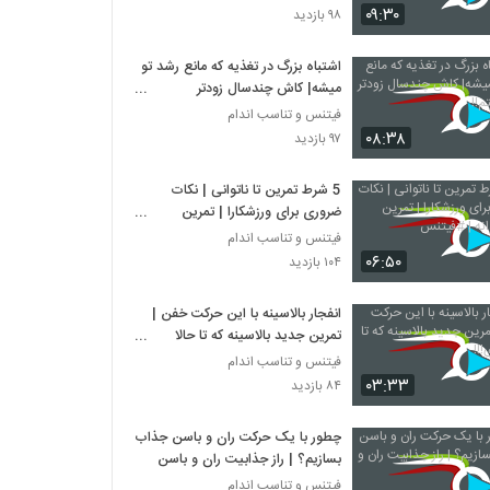
۰۹:۳۰
۹۸ بازدید
اشتباه بزرگ در تغذیه که مانع رشد تو
میشه| کاش چندسال زودتر
میدونستم!!
فیتنس و تناسب اندام
۰۸:۳۸
۹۷ بازدید
5 شرط تمرین تا ناتوانی | نکات
ضروری برای ورزشکارا | تمرین
هوشمندانه | #فیتنس
فیتنس و تناسب اندام
۰۶:۵۰
۱۰۴ بازدید
انفجار بالاسینه با این حرکت خفن |
تمرین جدید بالاسینه که تا حالا
نزدی!!!
فیتنس و تناسب اندام
۰۳:۳۳
۸۴ بازدید
چطور با یک حرکت ران و باسن جذاب
بسازیم؟ | راز جذابیت ران و باسن
فیتنس و تناسب اندام