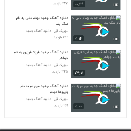
۲۲۳ بازدید
۰۰:۴۹
موزیک زیبای موهایت را کوتاه کن (به همراه
HD
وحید اختری) از پویا جمشیدی
42
۲۰۱ بازدید
دانلود آهنگ جدید بهنام بانی به نام
سگ بند
دانلود آهنگ جدید و زیبای متین معزپور با نام
موزیک قیر - دانلود آهنگ جدبد
عادتمه
43
۳۱۲ بازدید
۰۱:۱۴
۲۰۰ بازدید
HD
مهدی منوچهری آهنگ الان حالیت نیست
دانلود آهنگ جدید فرزاد فرزین به نام
۲۰۸ بازدید
جواهر
44
موزیک قیر - دانلود آهنگ جدبد
۳۴۵ بازدید
۰۳:۰۱
رضا رضانژاد آهنگ تشویش
۲۰۸ بازدید
45
دانلود آهنگ جدید میم تم به نام
پاییزها دیدم
Pouriya Salehi Barat Moteasefam
موزیک قیر - دانلود آهنگ جدبد
۲۴۰ بازدید
46
۲۶۱ بازدید
۰۱:۰۰
HD
دانلود آهنگ حسین ام سی تی پیش تو
(Hossein Mct Pishe To)
47
۱۸۶ بازدید