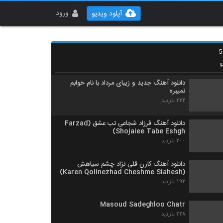
دانلود آهنگ سی - یک (به همراه والوپ) از
سرتیفاید به همراه متن ترانه
ورود
آپلود ویدیو
۱۸۸ بازدید
دانلود آهنگ امین نیما چیزی نمیگم
۲۲۵ بازدید
و
دانلود آهنگ جدید و زیبای مرداد با نام خوابم
نمیبره
۳۳۴ بازدید
دانلود آهنگ فرزاد شجاعی تب عشق (Farzad
Shojaiee Tabe Eshgh)
۲۰۰ بازدید
دانلود آهنگ کارن قلی نژاد چشم سیاهش
(Karen Qolinezhad Cheshme Siahesh)
۱۹۲ بازدید
Masoud Sadeghloo Chatr
۲۲۸ بازدید