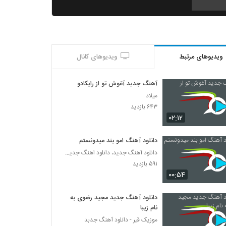
آهنگ پدرام پالیز بنام آشنای من
۲۰۰ بازدید
ویدیوهای مرتبط
ویدیوهای کانال
موزیک زیبای رو به راه نیستم از رضا ساجدی
۱۹۷ بازدید
آهنگ جدید آغوش تو از رایکادو
میلاد
Amin Ghobad Be Dadam Beres
۶۴۳ بازدید
۲۱۸ بازدید
۰۲:۱۲
دانلود آهنگ امو بند میدونستم
دانلود آهنگ محمد فتحی شانه هایت
دانلود آهنگ جدید، دانلود اهنگ جدید ایرانی
۲۰۹ بازدید
۵۹۱ بازدید
۰۰:۵۴
دانلود آهنگ جدید و زیبای سعید بحری با نام از
بس خوبی
دانلود آهنگ جدید مجید رضوی به
۱۹۹ بازدید
نام زیبا
موزیک قیر - دانلود آهنگ جدبد