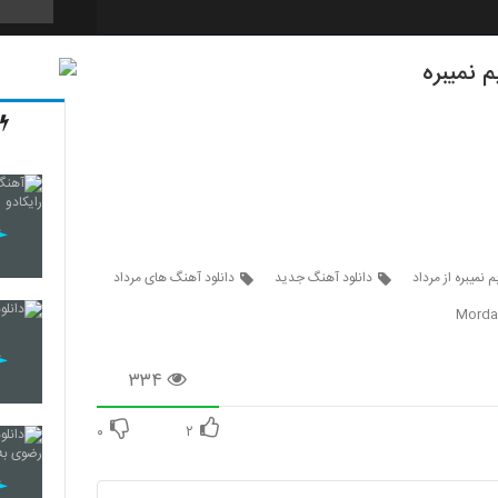
م نمیبره
240
241
242
 نمیبره از مرداد
دانلود آهنگ جدید
دانلود آهنگ های مرداد
Morda
243
۳۳۴
۰
۲
244