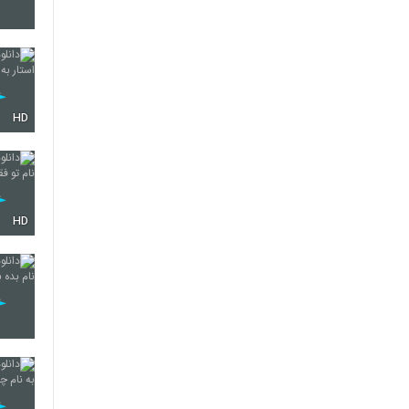
251
HD
252
253
HD
254
255