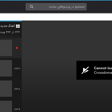
234
آهنگ جدید 5
235
۳۶۶
۲۳۶
از
ویدئ
Cannot lo
237
Crossdomai
238
239