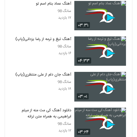
با نام عاشقم
آهنگ عماد بنام اسم تو
6300
۳۰۶ بازدید
سانگ 98
۱۷ بازدید
مانی عارفی آهنگ رویا گردی
۰۳:۳۱
۲۳۲ بازدید
6301
آهنگ تیغ و ترمه از رضا یزدانی(پاپ)
دانلود آهنگ جدید و زیبای نوید بابانیا با نام باز
سانگ 98
داری میری
6302
۱۶ بازدید
۲۵۰ بازدید
۰۴:۳۳
دانلود آهنگ کاوه غلام سیاه (Kaveh
Gholame Siyah)
آهنگ جان دلم از علی منتظری(پاپ)
6303
۲۷۴ بازدید
سانگ 98
۱۸ بازدید
موزیک زیبای سرنوشت از صدرا شریف
۰۳:۰۱
۲۵۴ بازدید
6304
دانلود آهنگ کی مث منه از میثم
ابراهیمی به همراه متن ترانه
Kavan Ravani
۲۲۶ بازدید
سانگ 98
6305
۱۲ بازدید
۰۳:۲۴