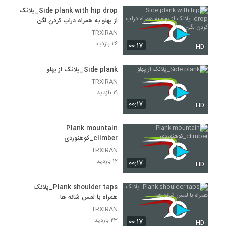
Side plank with hip drop_پلانک
از پهلو به همراه دراپ کردن لگن
TRXIRAN
۲۶ بازدید
۰۰:۱۷
HD
Side plank_پلانک از پهلو
TRXIRAN
۱۹ بازدید
۰۰:۱۷
HD
Plank mountain
climber_کوهنوردی
TRXIRAN
۱۲ بازدید
۰۰:۱۷
HD
Plank shoulder taps_پلانک
همراه با لمس شانه ها
TRXIRAN
۲۳ بازدید
۰۰:۱۷
HD