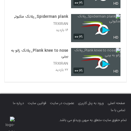
۰۰:۲۱
HD
Spiderman plank_پلانک عنکبوتی
TRXIRAN
۱۶ بازدید
۰۰:۲۱
HD
Plank knee to nose_پلانک زانو به
بینی
TRXIRAN
۲۲ بازدید
۰۰:۲۱
HD
صفحه اصلی
ورود به پنل کاربری
عضویت در سایت
قوانین سایت
درباره ما
تماس با ما
تمام حقوق سایت متعلق به میهن ویدئو می باشد.