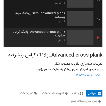
27
۱۱ بازدید
Semi advanced plank _پلانک نیمه
پیشرفته
28
۱۶ بازدید
Advanced cross plank_پلانک کراس
پیشرفته
۱۵ بازدید
Advanced cross plank_پلانک کراس پیشرفته
تمرینات بدنسازی تقویت عضلات شکم
برای دیدن آموزش های بیشتر به سایت ما سر بزنید
www.trxiran.com
آموزشی
پلانک
تقویت عضلات شکم
تقویت شکم
بدن سازی عضلات شکم