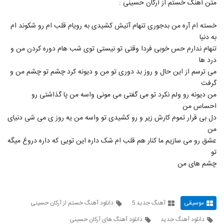
متن آهنگ خستم از آرکان حسینی :
237
۲۰۰ بازدید
خسته ام آره من بدجوری تنهام آتیش کشیدی به رویام قلب ام رو شکوند ام
دانلود آهنگ کارن قلی نژاد چشم سیاهش
به دنیا
(Karen Qolinezhad Cheshme
238
Siahesh)
تنهام ندارم حس خوبی فردا وقتی تو نیستی توی شب هام دوره کردن من و
۱۹۲ بازدید
درد ها
Masoud Sadeghloo Chatr
می ترسم از این حال و روز بد دوری تو من و دیونه کرد چشم تو چشم من و
۲۲۸ بازدید
گرفت
239
من دیونه رو ولم نکرد تو می گفتی می مونی واسه من پا گذاشتی رو
احساس من
آهنگ پدرام پالیز بنام آشنای من
دل بی قرار تموم کارش زیر و رو کشیدی تو واسه من یه روز ی می شی دنیای
۲۰۱ بازدید
240
من
عشق رو می سازیم ما کنار هم قلب ام شک داره این تویی که داره دروغ میگه
موزیک زیبای رو به راه نیستم از رضا ساجدی
تو
۱۹۷ بازدید
چشم های من
241
Amin Ghobad Be Dadam Beres
۲۱۸ بازدید
موسیقی
آهنگ جدید 5
دانلود آهنگ خستم از آرکان حسینی
242
دانلود آهنگ جدید
دانلود آهنگ های آرکان حسینی