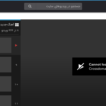
6
آهنگ جدید 5
7
۳۶۶
۸
از
ویدئو
Cannot lo
9
Crossdomai
10
11