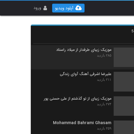
آهنگ مرتضی عبدالمالکی بنام بارون خیال
۲۳۵ بازدید
ورود
آپلود ویدیو
دانلود آهنگ هورسا بند تو بهترینی (Hoorsa
Band To Behtarini)
۲۴۷ بازدید
موزیک زیبای طرفدار از میلاد راستاد
۲۸۵ بازدید
علیرضا اشرفی آهنگ آوای زندگی
۲۱۱ بازدید
موزیک زیبای از تو گذشتم از علی حسنی پور
۲۷۴ بازدید
Mohammad Bahrami Ghasam
۲۵۹ بازدید