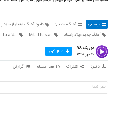
دلخوشی هام بر نمی گردم بچگی کردم قبول دارم من خطا کرد ا
موسیقی
آهنگ جدید 5
دانلود آهنگ طرفدار از میلاد را
آهنگ جدید میلاد راستاد
Milad Rastad
d Tarafdar
موزیک 98
دنبال کردن
۲۰ مهر ۱۳۹۸
دانلود
اشتراک
بعدا میبینم
گزارش