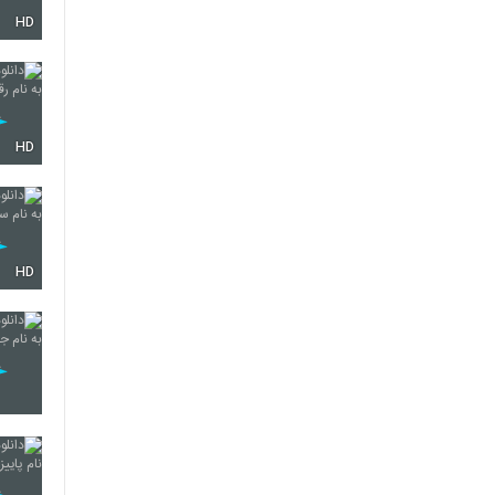
HD
28
29
HD
30
HD
31
32
33