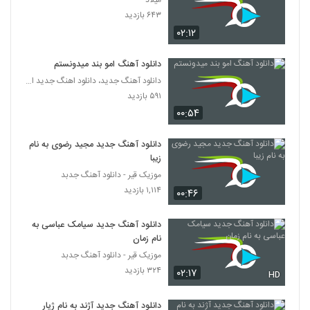
میلاد
آهنگ گرشا رضایی بنام دریا نمیرم
۶۴۳ بازدید
۲۴۴ بازدید
233
۰۲:۱۲
دانلود آهنگ سی - یک (به همراه والوپ) از
دانلود آهنگ امو بند میدونستم
سرتیفاید به همراه متن ترانه
دانلود آهنگ جدید، دانلود اهنگ جدید ایرانی
234
۱۸۸ بازدید
۵۹۱ بازدید
۰۰:۵۴
دانلود آهنگ امین نیما چیزی نمیگم
۲۲۵ بازدید
235
دانلود آهنگ جدید مجید رضوی به نام
زیبا
دانلود آهنگ جدید و زیبای مرداد با نام خوابم
موزیک قیر - دانلود آهنگ جدبد
نمیبره
۱,۱۱۴ بازدید
236
۰۰:۴۶
۳۳۳ بازدید
دانلود آهنگ جدید سیامک عباسی به
دانلود آهنگ فرزاد شجاعی تب عشق (Farzad
Shojaiee Tabe Eshgh)
نام زمان
237
۲۰۰ بازدید
موزیک قیر - دانلود آهنگ جدبد
۳۲۴ بازدید
۰۲:۱۷
HD
دانلود آهنگ کارن قلی نژاد چشم سیاهش
(Karen Qolinezhad Cheshme
238
Siahesh)
دانلود آهنگ جدید آژند به نام ژیار
۱۹۲ بازدید