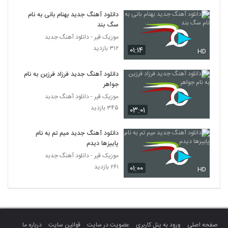
موزیک زیبای بلس از فاروکسی
دانلود آهنگ جدید بهنام بانی به نام
۱۸۲ بازدید
250
سگ بند
موزیک قیر - دانلود آهنگ جدبد
دانلود آهنگ خدا (به همراه حسین حسن زاده)
۳۱۲ بازدید
۰۱:۱۴
HD
از امیرحسین علیپور
251
۱۹۷ بازدید
دانلود آهنگ جدید فرزاد فرزین به نام
جواهر
دانلود آهنگ امیرحسین میرعلایی رد شد
(Amirhosein Miralaei Rad Shod)
موزیک قیر - دانلود آهنگ جدبد
252
۲۲۰ بازدید
۳۴۵ بازدید
۰۳:۰۱
دانلود آهنگ امید عزیزخانی تو بری
دانلود آهنگ جدید میم تم به نام
۲۰۸ بازدید
253
پاییزها دیدم
موزیک قیر - دانلود آهنگ جدبد
۲۶۱ بازدید
۰۱:۰۰
دانلود آهنگ عاشقونه از مهرداد کریمی
HD
۲۰۷ بازدید
254
موزیک زیبای منو دریاب از فرزاد سروی
۱۹۹ بازدید
255
صفحه اصلی
ورود به پنل کاربری
عضویت در سایت
قوانین سایت
درباره ما