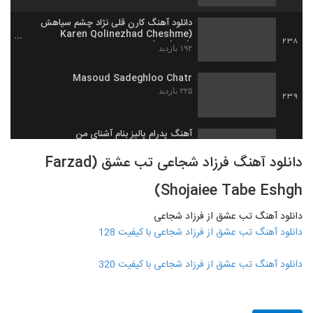
دانلود آهنگ کارن قلی نژاد چشم سیاهش
(Karen Qolinezhad Cheshme
238
Siahesh)
۱۹۲ بازدید
Masoud Sadeghloo Chatr
۲۲۵ بازدید
239
آهنگ پدرام پالیز بنام آشنای من
۲۰۰ بازدید
240
دانلود آهنگ فرزاد شجاعی تب عشق (Farzad
Shojaiee Tabe Eshgh)
موزیک زیبای رو به راه نیستم از رضا ساجدی
۱۹۷ بازدید
241
دانلود آهنگ تب عشق از فرزاد شجاعی
دانلود آهنگ تب عشق از فرزاد شجاعی با کیفیت 128
Amin Ghobad Be Dadam Beres
۲۱۷ بازدید
دانلود آهنگ تب عشق از فرزاد شجاعی با کیفیت 320
242
دانلود آهنگ محمد فتحی شانه هایت
۲۰۹ بازدید