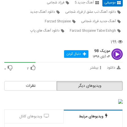
موسیقی
آهنگ جدید 5
فرزاد شجاعی
243
دانلود آهنگ تب عشق از فرزاد شجاعی
دانلود آهنگ جدید
دانلود آهنگ جدید و زیبای سعید بحری با نام از
آهنگ جدید فرزاد شجاعی
Farzad Shojaiee
بس خوبی
244
۱۹۹ بازدید
Farzad Shojaiee Tabe Eshgh
دانلود آهنگ های پاپ
آهنگ فرشاد دارک لاو بنام عشق دلی
۱۹۹
۲۰۱ بازدید
245
موزیک 98
دنبال کردن
۰۴ آبان ۱۳۹۸
دانلود آهنگ شایان بیگ محمدی نازلی یارم
دانلود
بیشتر
۲۲۱ بازدید
۰
۲
246
دانلود آهنگ کمین (به همراه زخمی) از مهراد
ویدیوهای دیگر
نظرات
هیدن
247
۲۴۴ بازدید
دانلود آهنگ حمید تهرانی دلوا پست میشم
۱۶۶ بازدید
248
ویدیوهای مرتبط
ویدیوهای کانال