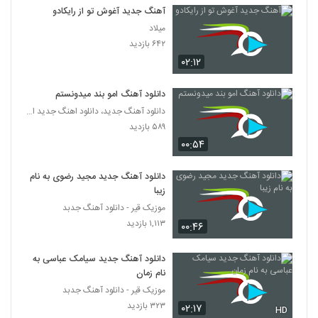
سعید میری آهنگ آرامش
آهنگ جدید آغوش تو از رایکادو
۲۰۶ بازدید
249
میلاد
۶۴۲ بازدید
۰۲:۱۲
موزیک زیبای بلس از فاروکسی
۱۸۲ بازدید
250
دانلود آهنگ امو بند میدونستم
دانلود آهنگ جدید، دانلود اهنگ جدید ایرانی
دانلود آهنگ خدا (به همراه حسین حسن زاده)
۵۸۹ بازدید
از امیرحسین علیپور
251
۰۰:۵۴
۱۹۷ بازدید
دانلود آهنگ امیرحسین میرعلایی رد شد
دانلود آهنگ جدید مجید رضوی به نام
(Amirhosein Miralaei Rad Shod)
زیبا
252
۲۲۰ بازدید
موزیک قیر - دانلود آهنگ جدبد
۱,۱۱۳ بازدید
۰۰:۴۶
دانلود آهنگ امید عزیزخانی تو بری
۲۰۸ بازدید
253
دانلود آهنگ جدید سیامک عباسی به
نام زمان
دانلود آهنگ عاشقونه از مهرداد کریمی
موزیک قیر - دانلود آهنگ جدبد
۲۰۷ بازدید
۳۲۳ بازدید
۰۲:۱۷
254
HD