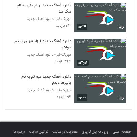
دانلود آهنگ جدید بهنام بانی به نام
سگ بند
دانلود آهنگ دوری ازم از رضا بهادر
موزیک قیر - دانلود آهنگ جدبد
۱۸۸ بازدید
264
۳۱۲ بازدید
۰۱:۱۴
HD
دانلود آهنگ میثم فدایی حس عاشقی
دانلود آهنگ جدید فرزاد فرزین به نام
(Meysam Fadaei Hesse Asheghi)
265
جواهر
۱۸۱ بازدید
موزیک قیر - دانلود آهنگ جدبد
محراستی آهنگ آتش دل
۳۴۵ بازدید
۰۳:۰۱
۱۸۵ بازدید
266
دانلود آهنگ جدید میم تم به نام
پاییزها دیدم
دانلود آهنگ تحمل کن از آریا فرهادی
موزیک قیر - دانلود آهنگ جدبد
۱۹۸ بازدید
267
۲۶۱ بازدید
۰۱:۰۰
HD
دانلود آهنگ هارای بند کیمده اولار
۱۹۰ بازدید
268
صفحه اصلی
ورود به پنل کاربری
عضویت در سایت
قوانین سایت
درباره ما
علی عزیزی آهنگ ادامه