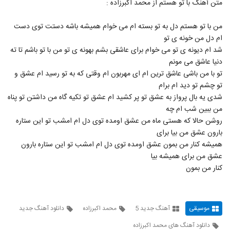
متن آهنگ با تو هستم از محمد اکبرزاده :
235
من با تو هستم دل به تو بسته ام می خوام همیشه باشه دستت توی دست
دانلود آهنگ جدید و زیبای مرداد با نام خوابم
ام دل من خونه ی تو
نمیبره
236
شد ام دیونه ی تو می خوام برای عاشقی بشم بهونه ی تو من با تو باشم تا ته
۳۳۴ بازدید
دنیا عاشق می مونم
دانلود آهنگ فرزاد شجاعی تب عشق (Farzad
تو با من باشی عاشق ترین ام ای مهربون ام وقتی که به تو رسید ام عشق و
Shojaiee Tabe Eshgh)
تو چشم تو دید ام برام
237
۲۰۰ بازدید
شدی یه بال پرواز به عشق تو پر کشید ام عشق تو تکیه گاه من داشتن تو پناه
من ببین شب ام چه
دانلود آهنگ کارن قلی نژاد چشم سیاهش
روشن حالا که هستی ماه من عشق اومده توی دل ام امشب تو این ستاره
(Karen Qolinezhad Cheshme
238
Siahesh)
بارون عشق من بیا برای
۱۹۲ بازدید
همیشه کنار من بمون عشق اومده توی دل ام امشب تو این ستاره بارون
Masoud Sadeghloo Chatr
عشق من برای همیشه بیا
۲۲۸ بازدید
کنار من بمون
239
آهنگ پدرام پالیز بنام آشنای من
۲۰۰ بازدید
موسیقی
آهنگ جدید 5
محمد اکبرزاده
دانلود آهنگ جدید
240
دانلود آهنگ های محمد اکبرزاده