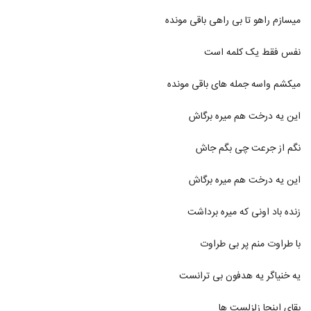
میسازم راهو تا بی راهی باقی مونده
دانلود آهنگ بارونه چشام از آرمان نیک
۲۱۹ بازدید
6280
نفس فقط یک کلمه است
آهنگ بی رحم از بهنام آزاد(پاپ)
میکشم واسه جمله های باقی مونده
۲۲۴ بازدید
6281
این یه درخت هم میره برگاش
موزیک زیبای احساس خوب از شایان یزدان یار
نگم از جرعت چی بگم جاش
۲۳۵ بازدید
6282
این یه درخت هم میره برگاش
Ali Sotoode Mesle To Nistam
۲۲۸ بازدید
زنده باد اونی که میره برداشت
6283
با طراوت منم پر بی طراوت
دانلود آهنگ استرس از وحید بی نیاز
۲۶۴ بازدید
6284
یه خنیاگر یه هدفون بی ترانست
دانلود آهنگ بابا جونو حلقه موهات (Baba
بقای اینجا زلزلست ها