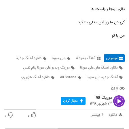
داری میری
6302
۲۵۰ بازدید
بقای اینجا زلزلست ها
دانلود آهنگ کاوه غلام سیاه (Kaveh
کی دل ما رو این مدلی بنا کرد
Gholame Siyah)
6303
۲۷۴ بازدید
من یا تو
موزیک زیبای سرنوشت از صدرا شریف
۲۵۴ بازدید
6304
موسیقی
آهنگ جدید 4
علی سورنا
دانلود آهنگ جدید
Kavan Ravani
دانلود آهنگ های علی سورنا
موزیک ویدیو علی سورنا بنام نفس
۲۲۶ بازدید
6305
آهنگ جدید علی سورنا
Ali Sorena
دانلود آهنگ های رپ
۵۱۷
دانلود آهنگ هورسا بند وابستگی (Hoorsa
Band Vabastegi)
6306
موزیک 98
۲۱۴ بازدید
دنبال کردن
۲۳ شهریور ۱۳۹۸
موزیک زیبای عاشق فروش از هاشور موزیک
دانلود
بیشتر
۰
۰
۲۸۳ بازدید
6307