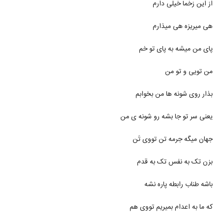
از این زخما خیلی دارم
آهنگ محمد قربانپور بنام کام دل
۲۲۴ بازدید
6291
هی میریزه هی میذارم
دانلود آهنگ امید آراد فکر تو (Omid Arad
پای من میشه به پای تو خم
Fekre To)
6292
۲۲۰ بازدید
من تویی و تو من
دانلود آهنگ مسعود گلباشی خنده های تو
بذار روی شونه ها من بخوابم
۲۴۶ بازدید
6293
یعنی سر تو جا بشه رو شونه ی من
دانلود آهنگ یاک از علی آرشا
۲۴۴ بازدید
6294
جهان میگه جرمه تن تووی تَن
بزن تک به نفس تک به قدم
دانلود آهنگ حمید آریا آرومم با نگات (Hamid
Arya Aroomam Ba Negat)
6295
۲۴۰ بازدید
باشه طناب رابطه پاره نشه
دانلود آهنگ هادی داوودی جای خالی (Hadi
که ما به اعدام بمیریم تووی هم
Davoodi Jaye Khali)
6296
۲۲۸ بازدید