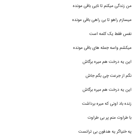
من زندگی میکنم تا نایی باقی مونده
دانلود آهنگ جانا از تری دی بند
۷۸۸ بازدید
میسازم راهو تا بی راهی باقی مونده
6297
نفس فقط یک کلمه است
Siavash Ghamsari Deltang
۲۰۵ بازدید
6298
میکشم واسه جمله های باقی مونده
دانلود آهنگ تری دی بند ای داد
این یه درخت هم میره برگاش
۵۰۷ بازدید
6299
نگم از جرعت چی بگم جاش
دانلود آهنگ جدید و زیبای محسن ابراهیم زاده
این یه درخت هم میره برگاش
با نام عاشقم
6300
۳۰۶ بازدید
زنده باد اونی که میره برداشت
مانی عارفی آهنگ رویا گردی
۲۳۲ بازدید
با طراوت منم پر بی طراوت
6301
یه خنیاگر یه هدفون بی ترانست
دانلود آهنگ جدید و زیبای نوید بابانیا با نام باز