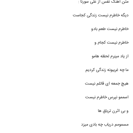
متن آهنگ نفس از علی سورنا :
6268
دیگه خاطرم نیست زندگی کجاست
موزیک زیبای دیوونه از حامد پاشا
۲۳۲ بازدید
6269
خاطرم نیست طعم بادو
دانلود آهنگ مهاس بعضی وقتا
خاطرم نیست کجام و
۲۵۰ بازدید
6270
از یاد میبَرم لحظه هامو
دانلود آهنگ مهران مرآتی بهش بگو
ما چه غریبونه زندگی کردیم
۲۲۰ بازدید
6271
هیچ جمعه ای قاتلم نیست
آهنگ خنده ی تو 2 از مهرداد ساعی(پاپ)
۲۲۳ بازدید
اسممو نپرس خاطرم نیست
6272
و بی اثرن تریاق ها
آهنگ سعید متین بنام زخم عشق
۲۵۸ بازدید
6273
مسمومم دریاب چه بادی میزد