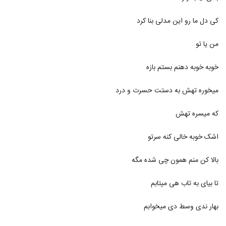
Juno Halghe Moohat)
6285
۲۹۱ بازدید
کی دل ما رو این مدلی بنا کرد
آهنگ یادگار از احسان رحمانی(پاپ)
من یا تو
۲۳۴ بازدید
6286
خوبه خوبه دهنم بستم بازه
موزیک زیبای چه خوب از سعید بزمی پور
۲۸۳ بازدید
6287
میخوره تهش به دستت حسرت و درد
Puzzle Band Memorable Podcast 3
که میسره تهش
۲۷۶ بازدید
6288
اشک خوبه خالی کنه سرتو
دانلود آهنگ شهاب مظفری ستایش (Shahab
بالا کن منم همون چی شده مگه
Mozaffari Setayesh)
6289
۴۳۸ بازدید
تا بیای به تاب هی میتابم
دانلود آهنگ جدید و زیبای امین افتخاری با نام
عاشق ترین
بهار ندی وسط دی میخوابم
6290
۲۵۱ بازدید