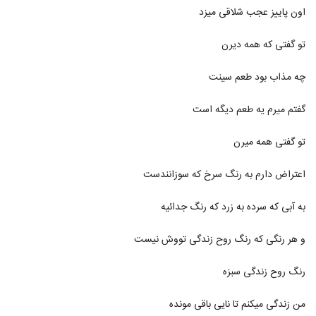
Shayan Eshraghi Man Delam Baron
اون پاییز عجب شلاقی میزد
Mikhad
6274
۲۶۱ بازدید
تو گفتی که همه دیرن
موزیک زیبای عکس تو از سروش حسن پور
چه مذاب بود طعم سینت
۳۵۵ بازدید
6275
گفتم میرم یه طعم دیگه است
mohsen chavoshi Band Baz
۲۸۵ بازدید
6276
تو گفتی همه میرن
اعتراض دارم به رنگ سرخ که سوزانندست
سعید بابا آهنگ رومی
۲۳۱ بازدید
6277
به آبی که سرده به زرد که رنگ جدائیه
دانلود آهنگ قایق شکسته از علیرضا محمدپور
و هر رنگی که رنگ روح زندگی تووش نیست
۲۳۸ بازدید
6278
رنگ روح زندگی سبزه
دانلود آهنگ سهیل دفتری خانوم
۳۰۹ بازدید
من زندگی میکنم تا نایی باقی مونده
6279