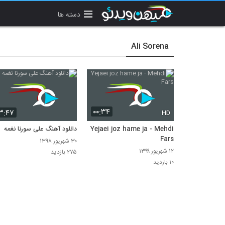
دسته ها
Ali Sorena
۰۰:۳۴
۳:۴۷
HD
Yejaei joz hame ja - Mehdi
دانلود آهنگ علی سورنا نغمه
Fars
۳۰ شهریور ۱۳۹۸
۱۲ شهریور ۱۳۹۹
۲۷۵ بازدید
۱۰ بازدید