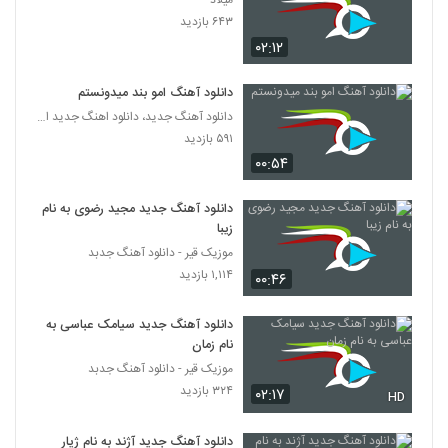
میلاد
آهنگ نبار بارون از امین رستمی(پاپ)
۶۴۳ بازدید
۲۳۲ بازدید
232
۰۲:۱۲
آهنگ گرشا رضایی بنام دریا نمیرم
دانلود آهنگ امو بند میدونستم
۲۴۴ بازدید
دانلود آهنگ جدید، دانلود اهنگ جدید ایرانی
233
۵۹۱ بازدید
۰۰:۵۴
دانلود آهنگ سی - یک (به همراه والوپ) از
سرتیفاید به همراه متن ترانه
234
۱۸۸ بازدید
دانلود آهنگ جدید مجید رضوی به نام
زیبا
دانلود آهنگ امین نیما چیزی نمیگم
موزیک قیر - دانلود آهنگ جدبد
۲۲۵ بازدید
۱,۱۱۴ بازدید
235
۰۰:۴۶
دانلود آهنگ جدید سیامک عباسی به
دانلود آهنگ جدید و زیبای مرداد با نام خوابم
نمیبره
نام زمان
236
۳۳۳ بازدید
موزیک قیر - دانلود آهنگ جدبد
۳۲۴ بازدید
۰۲:۱۷
HD
دانلود آهنگ فرزاد شجاعی تب عشق (Farzad
Shojaiee Tabe Eshgh)
237
دانلود آهنگ جدید آژند به نام ژیار
۲۰۰ بازدید