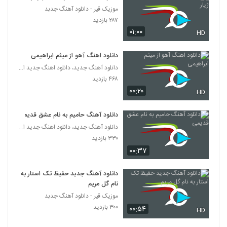
موزیک قیر - دانلود آهنگ جدبد
دانلود آهنگ کارن قلی نژاد چشم سیاهش
۲۸۷ بازدید
(Karen Qolinezhad Cheshme
۰۱:۰۰
HD
238
Siahesh)
۱۹۲ بازدید
دانلود اهنگ آهو از میثم ابراهیمی
Masoud Sadeghloo Chatr
دانلود آهنگ جدید، دانلود اهنگ جدید ایرانی
۲۲۵ بازدید
239
۴۶۸ بازدید
۰۰:۲۰
HD
آهنگ پدرام پالیز بنام آشنای من
۲۰۰ بازدید
240
دانلود آهنگ حامیم به نام عشق قدیمی
دانلود آهنگ جدید، دانلود اهنگ جدید ایرانی
۳۳۰ بازدید
موزیک زیبای رو به راه نیستم از رضا ساجدی
۰۰:۳۷
۱۹۷ بازدید
241
دانلود آهنگ جدید حفیظ تک استار به
Amin Ghobad Be Dadam Beres
نام گل مریم
۲۱۸ بازدید
242
موزیک قیر - دانلود آهنگ جدبد
۳۰۰ بازدید
۰۰:۵۴
HD
دانلود آهنگ محمد فتحی شانه هایت