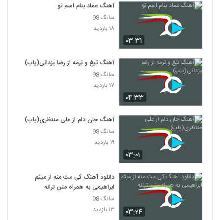
داری میری
آهنگ عماد بنام اسم تو
6302
۲۵۰ بازدید
سانگ 98
۱۸ بازدید
دانلود آهنگ کاوه غلام سیاه (Kaveh
Gholame Siyah)
۰۳:۳۱
6303
۲۷۴ بازدید
آهنگ تیغ و ترمه از رضا یزدانی(پاپ)
موزیک زیبای سرنوشت از صدرا شریف
سانگ 98
۲۵۴ بازدید
6304
۱۷ بازدید
۰۴:۳۳
Kavan Ravani
آهنگ جان دلم از علی منتظری(پاپ)
۲۲۶ بازدید
6305
سانگ 98
۱۹ بازدید
دانلود آهنگ هورسا بند وابستگی (Hoorsa
۰۳:۰۱
Band Vabastegi)
6306
۲۱۴ بازدید
دانلود آهنگ کی مث منه از میثم
ابراهیمی به همراه متن ترانه
موزیک زیبای عاشق فروش از هاشور موزیک
۲۸۳ بازدید
سانگ 98
6307
۱۳ بازدید
۰۳:۲۴