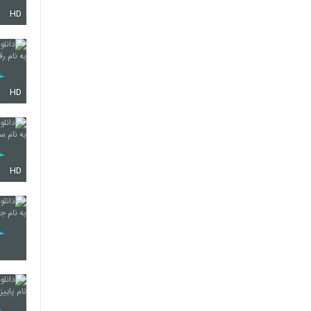
HD
50
51
HD
52
HD
53
54
55