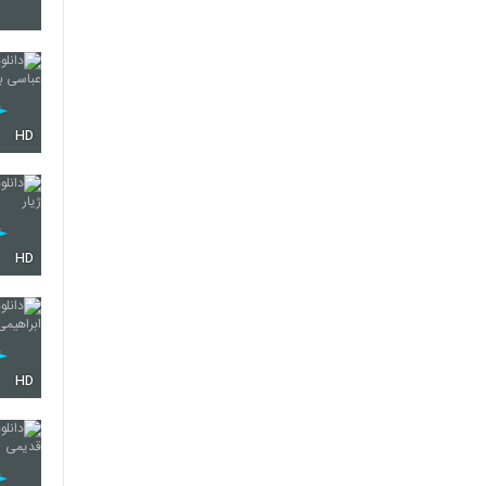
39
40
HD
41
HD
42
HD
43
44