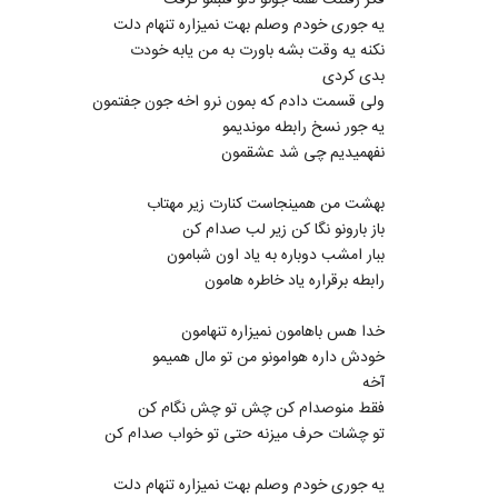
فکر رفتنت همه جونو دلو قلبمو گرفت
یه جوری خودم وصلم بهت نمیزاره تنهام دلت
نکنه یه وقت بشه باورت به من یابه خودت
بدی کردی
ولی قسمت دادم که بمون نرو اخه جون جفتمون
یه جور نسخ رابطه موندیمو
نفهمیدیم چی شد عشقمون
بهشت من همینجاست کنارت زیر مهتاب
باز بارونو نگا کن زیر لب صدام کن
ببار امشب دوباره به یاد اون شبامون
رابطه برقراره یاد خاطره هامون
خدا هس باهامون نمیزاره تنهامون
خودش داره هوامونو من تو مال همیمو
آخه
فقط منوصدام کن چش تو چش نگام کن
تو چشات حرف میزنه حتی تو خواب صدام کن
یه جوری خودم وصلم بهت نمیزاره تنهام دلت