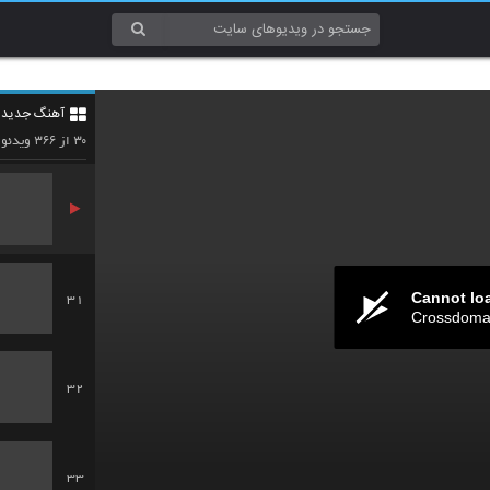
28
آهنگ جدید 5
29
۳۶۶
۳۰
از
ویدئو
Cannot lo
31
Crossdomai
32
33