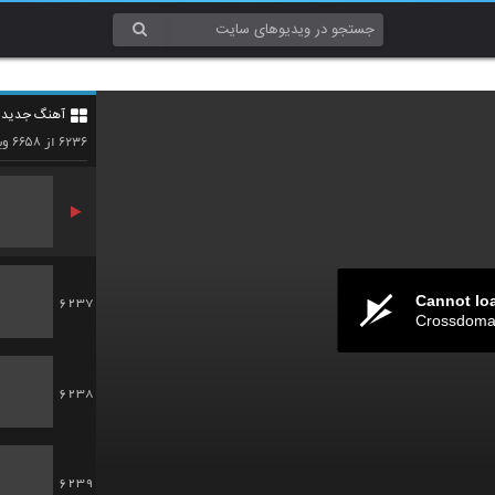
6234
آهنگ جدید 4
6235
۶۶۵۸
۶۲۳۶
از
وی
Cannot lo
6237
Crossdomai
6238
6239