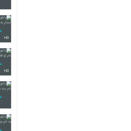
6251
HD
6252
6253
HD
6254
6255