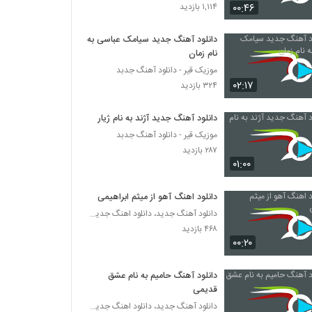
Milad Maghsoudi Sayednal Mazloom
۰۰:۴۶
۱,۱۱۴ بازدید
۲۵۹ بازدید
دانلود آهنگ جدید سیامک عباسی به
نام زمان
آهنگ علیرضا بیرانوند بنام به سود موعود
موزیک قیر - دانلود آهنگ جدبد
۳۳۵ بازدید
۰۲:۱۷
۳۲۴ بازدید
دانلود آهنگ میثم حیدری تو رفتی (Meysam
دانلود آهنگ جدید آژند به نام ژیار
Heydari To Rafti)
موزیک قیر - دانلود آهنگ جدبد
۳۰۴ بازدید
۲۸۷ بازدید
۰۱:۰۰
موزیک زیبای تنهایی از مقداد فلاح
۲۴۱ بازدید
دانلود اهنگ آهو از میثم ابراهیمی
دانلود آهنگ جدید، دانلود اهنگ جدید ایرانی
۴۶۸ بازدید
دانلود آهنگ امید مهدوی رومو زمین زدی
۰۰:۲۰
۲۴۱ بازدید
دانلود آهنگ حامیم به نام عشق
موزیک زیبای پرواز از سعید مجد
قدیمی
۲۶۶ بازدید
دانلود آهنگ جدید، دانلود اهنگ جدید ایرانی