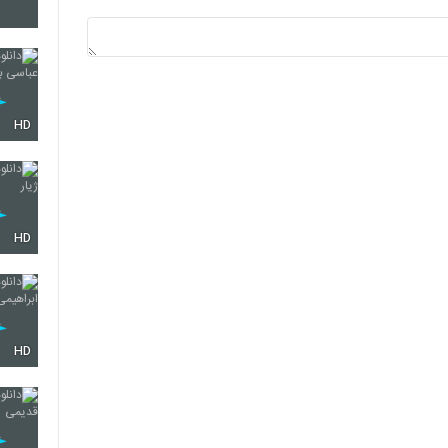
6245
6246
HD
6247
HD
6248
HD
6249
6250