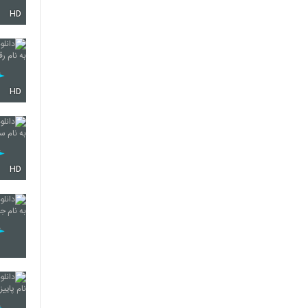
HD
6256
6257
HD
6258
HD
6259
6260
6261