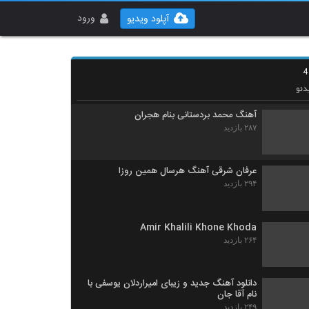
دانلود آهنگ سه ساله (به همراه علی غلامی) از
امیر اسماعیلی زاده
ورود
آپلود ویدیو
۲۶۵ بازدید
دانلود آهنگ سقا از فرشید هلالی
۲۶۰ بازدید
دئو
آهنگ محمد بردستانی بنام هجران
۲۸۷ بازدید
عرفان شرقی آهنگ هرسال همین روزا
۲۹۴ بازدید
Amir Khalili Khone Khoda
۲۶۴ بازدید
دانلود آهنگ جدید و زیبای امیراردلان یوسفی با
نام آقا جان
۲۴۹ بازدید