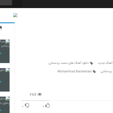
6240
6241
6242
 آهنگ جدید
دانلود آهنگ های محمد بردستانی
بردستانی
Mohammad Bardestani
6243
۲۸۷
6244
۰
۰