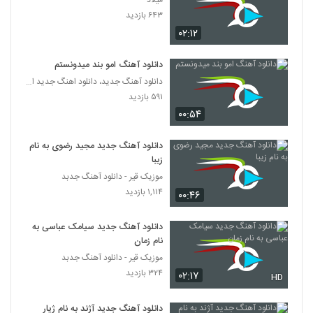
میلاد
دانلود آهنگ میثم حیدری تو رفتی (Meysam
۶۴۳ بازدید
Heydari To Rafti)
6247
۰۲:۱۲
۳۰۴ بازدید
موزیک زیبای تنهایی از مقداد فلاح
دانلود آهنگ امو بند میدونستم
۲۴۶ بازدید
دانلود آهنگ جدید، دانلود اهنگ جدید ایرانی
6248
۵۹۱ بازدید
۰۰:۵۴
دانلود آهنگ امید مهدوی رومو زمین زدی
۲۴۱ بازدید
6249
دانلود آهنگ جدید مجید رضوی به نام
زیبا
موزیک زیبای پرواز از سعید مجد
موزیک قیر - دانلود آهنگ جدبد
۲۶۷ بازدید
۱,۱۱۴ بازدید
6250
۰۰:۴۶
دانلود آهنگ جدید سیامک عباسی به
علیرضا افضلی آهنگ قول میدم
نام زمان
۲۳۲ بازدید
6251
موزیک قیر - دانلود آهنگ جدبد
۳۲۴ بازدید
۰۲:۱۷
HD
Erfan Kheshteh To Ke Ashegham
Naboodi
6252
دانلود آهنگ جدید آژند به نام ژیار
۲۴۴ بازدید