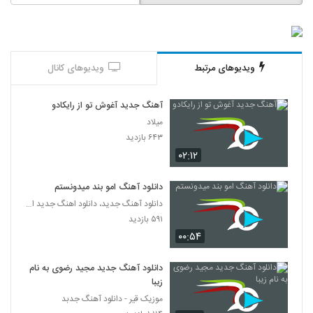
آهنگ علیرضا بیرانوند بنام به سود موعود
۳۳۵ بازدید
6246
دانلود آهنگ میثم حیدری تو رفتی (Meysam
ویدیوهای مرتبط
ویدیوهای کانال
Heydari To Rafti)
6247
۳۰۴ بازدید
آهنگ جدید آغوش تو از رایکادو
موزیک زیبای تنهایی از مقداد فلاح
میلاد
۲۴۲ بازدید
۶۴۳ بازدید
6248
۰۲:۱۲
دانلود آهنگ امید مهدوی رومو زمین زدی
دانلود آهنگ امو بند میدونستم
۲۴۱ بازدید
6249
دانلود آهنگ جدید، دانلود اهنگ جدید ایرانی
۵۹۱ بازدید
موزیک زیبای پرواز از سعید مجد
۰۰:۵۴
۲۶۶ بازدید
6250
دانلود آهنگ جدید مجید رضوی به نام
زیبا
علیرضا افضلی آهنگ قول میدم
۲۳۱ بازدید
موزیک قیر - دانلود آهنگ جدبد
6251