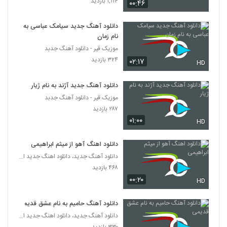
۱,۱۱۴ بازدید
۰۰:۴۶
Erfan Kheshteh To Ke Ashegham
دانلود آهنگ جدید سیامک عباسی به
Naboodi
6252
نام زمان
۲۴۳ بازدید
موزیک قیر - دانلود آهنگ جدبد
آهنگ علی یاری بنام مهمانت کنم
۳۲۴ بازدید
۰۲:۱۷
HD
۲۶۴ بازدید
6253
دانلود آهنگ جدید آژند به نام ژیار
موزیک قیر - دانلود آهنگ جدبد
دانلود آهنگ علی قربانی تهوع
۲۸۷ بازدید
۲۴۳ بازدید
6254
۰۱:۰۰
HD
دانلود آهنگ علی نجفی آتلانتیس (Ali Najafi
دانلود اهنگ آهو از میثم ابراهیمی
Atlantis)
6255
دانلود آهنگ جدید، دانلود اهنگ جدید ایرانی
۳۰۶ بازدید
۴۶۸ بازدید
۰۰:۲۰
دانلود آهنگ فرشته از علیرضا قضایی به همراه
HD
متن ترانه
6256
۲۹۵ بازدید
دانلود آهنگ حامیم به نام عشق قدیمی
دانلود آهنگ جدید، دانلود اهنگ جدید ایرانی
کمیکال بند آهنگ قفلی
۳۳۰ بازدید