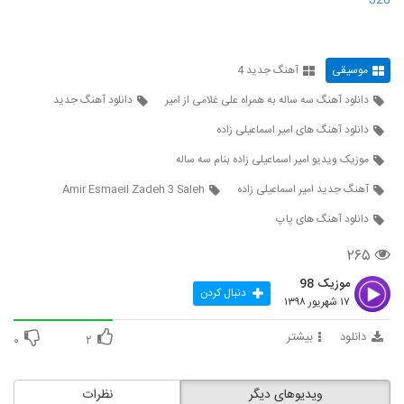
320
6240
دانلود آهنگ موج شیدایی سقا خونه
موسیقی
آهنگ جدید 4
۲۲۷ بازدید
6241
دانلود آهنگ سه ساله به همراه علی غلامی از امیر
دانلود آهنگ جدید
دانلود آهنگ جدید و زیبای رامین بهارستانی با
دانلود آهنگ های امیر اسماعیلی زاده
نام برادر (به همراه امیرحسین بهارستانی)
6242
موزیک ویدیو امیر اسماعیلی زاده بنام سه ساله
۲۵۴ بازدید
آهنگ جدید امیر اسماعیلی زاده
Amir Esmaeil Zadeh 3 Saleh
دانلود آهنگ گوشواره از شاهین جمشیدپور
۲۴۲ بازدید
دانلود آهنگ های پاپ
6243
۲۶۵
شاهین جمشیدپور آهنگ وفا دریاسی
موزیک 98
۲۷۵ بازدید
دنبال کردن
6244
۱۷ شهریور ۱۳۹۸
دانلود
بیشتر
۰
۲
Milad Maghsoudi Sayednal Mazloom
۲۵۹ بازدید
6245
ویدیوهای دیگر
نظرات