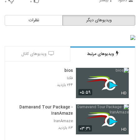
دانلود
بیشتر
۰
۰
ویدیوهای دیگر
نظرات
ویدیوهای مرتبط
ویدیوهای کانال
bios
فکتا
۲۶۴ بازدید
۰۵:۵۹
HD
Damavand Tour Package -
IranAmaze
IranAmaze
۸۳ بازدید
۰۳:۳۱
HD