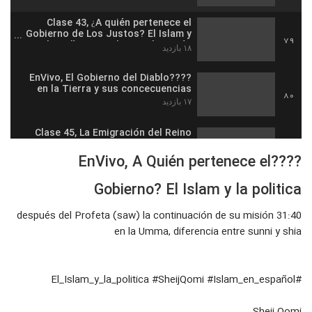
Clase 43, ¿A quién pertenece el
Gobierno de Los Justos? El Islam y
79
la Política en el sagrado Corán
۱۸ بازدید
????EnVivo, El Gobierno del Diablo
en la Tierra y sus concecuencias
80
۱۷ بازدید
Clase 45, La Emigración del Reino
del Diablo al Reino de Dios, El Islam
81
y La política La Clase Final
????EnVivo, A Quién pertenece el
۱۹ بازدید
Gobierno? El Islam y la politica
????EnVivo, La Emigración al
Gobierno Islámico, Sheij Qomi
82
۱۸ بازدید
31:40 después del Profeta (saw) la continuación de su misión
en la Umma, diferencia entre sunni y shia
Aqui continuamos la clase es que
se cortó: ????????Preguntas y
83
respuestas de la ultima clase
۱۵ بازدید
#El_Islam_y_la_politica #SheijQomi #Islam_en_español
????EnViVo, La gran Sorpresa, La
Nueva Serie de las Clases del Sheij