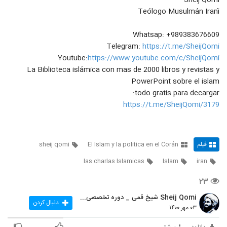
Sheij Qomi
84
Qomi
۱۷ بازدید
Teólogo Musulmán Iraní
????EnViVo, Clase 02: El
Whatsap: +989383676609
razonamiento y reflexionar, La Llave
85
Telegram:
https://t.me/SheijQomi
de la Vida Islamica, Sheij Qomi
۱۵ بازدید
Youtube:
https://www.youtube.com/c/SheijQomi
La Biblioteca islámica con mas de 2000 libros y revistas y
PowerPoint sobre el islam
todo gratis para decargar:
https://t.me/SheijQomi/3179
فیلم
El Islam y la politica en el Corán
sheij qomi
las charlas Islamicas
Islam
iran
۲۳
Sheij Qomi شیخ قمی _ دوره تخصصی تربیت مبلغه غرب
دنبال کردن
۰۳ مهر ۱۴۰۰