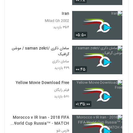
۰۰:۴۸
Iran
Milad Gh 2002
۳۵۴ بازدید
۰۵:۵۰
سامان ذکری /saman zekri / موشن
گرافیک
سامان ذکری
۴۶۹ بازدید
۰۰:۴۵
Yellow Movie Download Free
فیلم رایگان
۵۸۱ بازدید
۰۱:۳۵:۰۰
Morocco v IR Iran - 2018 FIFA
World Cup Russia™ - MATCH
4
فارس شو