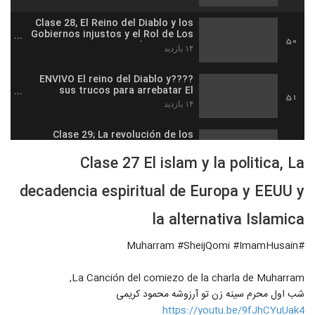
Clase 28, El Reino del Diablo y los
Gobiernos injustos y el Rol de Los
50
creyentes revolucionarios
۱۴ بازدید
????ENVIVO El reino del Diablo y
sus trucos para arrebatar El
51
movimiento de los Profetas para
۱۴ بازدید
Justicia
Clase 29; La revolución de los
profetas y sus herramientas
52
poderosas en contra del REINO del
Clase 27 El islam y la politica, La
۱۷ بازدید
DIABLO
decadencia espiritual de Europa y EEUU y
????EnViVo El Plan del Reino de
Satanas: Religiones y sectas
53
fanaticas falsas inventadas para
la alternativa Islamica
۱۹ بازدید
atacar
#Muharram #SheijQomi #ImamHusain
Clase 30: Las Religiones
falsificadas, El Secularismo, El
54
pluralismo, las Armas del Reino de
۲۰ بازدید
La Canción del comiezo de la charla de Muharram,
SATANÁS
شب اول محرم سینه زن تو آرزوشه محمود کریمی
????EnVivo El Proposito de los
https://youtu.be/9fJhCYuUak4
profetas: formar una sociedad