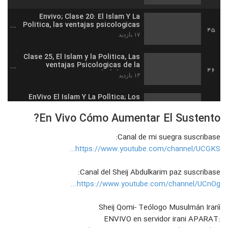
Envivo; Clase 20: El Islam Y La
Politica, las ventajas psicologicas
45
de creer en la unicidad de Dios
۱۷ بازدید
Clase 25, El Islam y la Politica, Las
ventajas Psicologicas de la
46
unicidad de Dios
۱۳ بازدید
EnVivo El Islam Y La Política; Los
Profetas Y El Gobierno
47
En Vivo Cómo Aumentar El Sustento?
۱۸ بازدید
Canal de mi suegra suscribase:
ENVIVO El Islam y la politica, La
mision de los profetas traer la
https://www.youtube.com/channel/UCGKS...
48
Justicia Social con la Ley de Dios
۲۰ بازدید
Canal del Sheij Abdulkarim paz suscribase:
Clase 27 El islam y la politica, La
https://www.youtube.com/channel/UCnOg...
decadencia espiritual de Europa y
49
EEUU y la alternativa Islamica
۱۴ بازدید
Sheij Qomi- Teólogo Musulmán Iraní
Clase 28, El Reino del Diablo y los
ENVIVO en servidor irani APARAT:
Gobiernos injustos y el Rol de Los