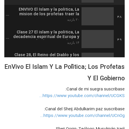
ENVIVO El Islam y la politica, La
mision de los profetas traer la
48
Justicia Social con la Ley de Dios
۲۰ بازدید
Clase 27 El islam y la politica, La
decadencia espiritual de Europa y
49
EEUU y la alternativa Islamica
۱۴ بازدید
Clase 28, El Reino del Diablo y los
Gobiernos injustos y el Rol de Los
50
creyentes revolucionarios
EnVivo El Islam Y La Política; Los Profetas
۱۴ بازدید
Y El Gobierno
????ENVIVO El reino del Diablo y
sus trucos para arrebatar El
51
movimiento de los Profetas para
Canal de mi suegra suscribase:
۱۴ بازدید
Justicia
https://www.youtube.com/channel/UCGKS...
Clase 29; La revolución de los
profetas y sus herramientas
Canal del Sheij Abdulkarim paz suscribase:
52
poderosas en contra del REINO del
۱۷ بازدید
DIABLO
https://www.youtube.com/channel/UCnOg...
????EnViVo El Plan del Reino de
Satanas: Religiones y sectas