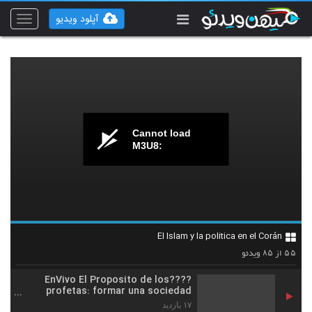
Clase 28, El Reino del Diablo y los
Gobiernos injustos y el Rol de Los
آپلود ویدیو
Toggle
50
creyentes revolucionarios
vigation
۱۴ بازدید
????ENVIVO El reino del Diablo y
sus trucos para arrebatar El
51
movimiento de los Profetas para
۱۴ بازدید
Justicia
Clase 29; La revolución de los
profetas y sus herramientas
Cannot load
52
poderosas en contra del REINO del
۱۷ بازدید
M3U8:
DIABLO
????EnViVo El Plan del Reino de
Satanas: Religiones y sectas
53
fanaticas falsas inventadas para
۱۹ بازدید
atacar
Clase 30: Las Religiones
falsificadas, El Secularismo, El
El Islam y la politica en el Corán
54
pluralismo, las Armas del Reino de
۲۰ بازدید
۸۵
۵۵
ویدئو
از
SATANÁS
????EnVivo El Proposito de los
profetas: formar una sociedad
Justa y sana
۱۷ بازدید