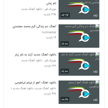
نام زمان
دانلود آهنگ جدید و زیبای میلاد سعادت با نام
موزیک قیر - دانلود آهنگ جدبد
کربلا
۳۲۵ بازدید
۰۲:۱۷
HD
6225
۲۳۶ بازدید
آهنگ دم زندگی گرم محمد معتمدی
آهنگ اشکان خواجه نسب بنام این حسین
کیست
rozmaster
6226
۲۶۰ بازدید
۱۴ بازدید
۰۱:۰۰
Danial Ranjbar Agha Joon
۲۷۰ بازدید
6227
دانلود آهنگ جدید آژند به نام ژیار
موزیک قیر - دانلود آهنگ جدبد
۲۸۷ بازدید
Shakib Karami Psithurism
۰۱:۰۰
۲۸۷ بازدید
HD
6228
دانلود اهنگ آهو از میثم ابراهیمی
دانلود آهنگ جدید و زیبای آیریک بند با نام
دانلود آهنگ جدید، دانلود اهنگ جدید ایرانی
داداش
6229
۴۶۸ بازدید
۲۵۱ بازدید
۰۰:۲۰
HD
آهنگ باران از امیرحسین وحیدی(پاپ)