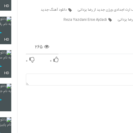
HD
 ارث اجدادی ورژن جدید از رضا یزدانی
دانلود آهنگ جدید
6279
ضا یزدانی
Reza Yazdani Erse Ajdadi
6280
HD
۲۶۵
6281
۰
۰
HD
6282
6283
6284