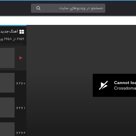
6257
آهنگ جدید 4
6258
۶۶۵۸
۶۲۵۹
از
وید
Cannot lo
6260
Crossdomai
6261
6262