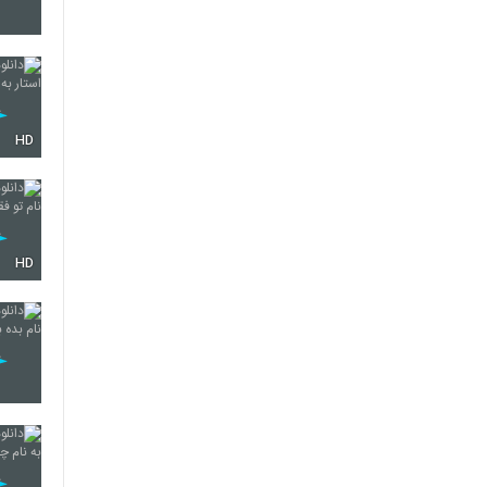
6274
HD
6275
6276
HD
6277
6278