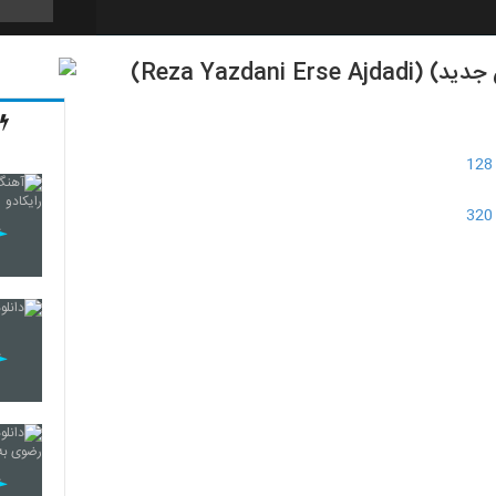
Reza Yazdan)
6263
6264
6265
6266
6267