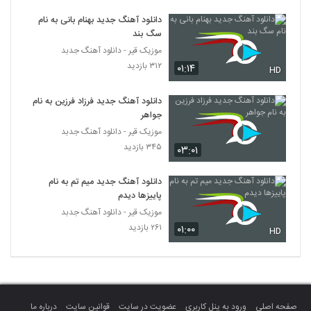
آهنگ خنده ی تو 2 از مهرداد ساعی(پاپ)
دانلود آهنگ جدید بهنام بانی به نام
۲۲۴ بازدید
6272
سگ بند
موزیک قیر - دانلود آهنگ جدبد
آهنگ سعید متین بنام زخم عشق
۳۱۲ بازدید
۰۱:۱۴
HD
۲۶۰ بازدید
6273
دانلود آهنگ جدید فرزاد فرزین به نام
جواهر
Shayan Eshraghi Man Delam Baron
Mikhad
موزیک قیر - دانلود آهنگ جدبد
6274
۲۶۲ بازدید
۳۴۵ بازدید
۰۳:۰۱
موزیک زیبای عکس تو از سروش حسن پور
دانلود آهنگ جدید میم تم به نام
۳۵۵ بازدید
6275
پاییزها دیدم
موزیک قیر - دانلود آهنگ جدبد
۲۶۱ بازدید
۰۱:۰۰
mohsen chavoshi Band Baz
HD
۲۸۶ بازدید
6276
سعید بابا آهنگ رومی
۲۳۲ بازدید
6277
صفحه اصلی
ورود به پنل کاربری
عضویت در سایت
قوانین سایت
درباره ما