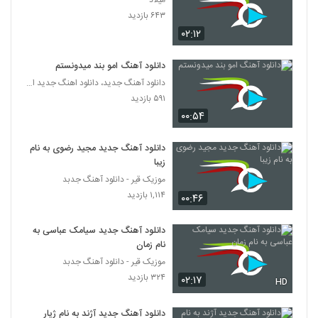
میلاد
دانلود آهنگ علی نجفی آتلانتیس (Ali Najafi
۶۴۳ بازدید
Atlantis)
6255
۰۲:۱۲
۳۰۷ بازدید
دانلود آهنگ فرشته از علیرضا قضایی به همراه
دانلود آهنگ امو بند میدونستم
متن ترانه
دانلود آهنگ جدید، دانلود اهنگ جدید ایرانی
6256
۲۹۵ بازدید
۵۹۱ بازدید
۰۰:۵۴
کمیکال بند آهنگ قفلی
۲۵۸ بازدید
6257
دانلود آهنگ جدید مجید رضوی به نام
زیبا
دانلود آهنگ جدید و زیبای کاوه ایرانی با نام
موزیک قیر - دانلود آهنگ جدبد
لالایی
۱,۱۱۴ بازدید
6258
۰۰:۴۶
۳۱۰ بازدید
دانلود آهنگ جدید سیامک عباسی به
دانلود آهنگ رضا یزدانی ارث اجدادی (ورژن
جدید) (Reza Yazdani Erse Ajdadi)
نام زمان
6259
۲۶۶ بازدید
موزیک قیر - دانلود آهنگ جدبد
۳۲۴ بازدید
۰۲:۱۷
HD
وحید حاجی تبار آهنگ تازگیا
۲۴۶ بازدید
6260
دانلود آهنگ جدید آژند به نام ژیار