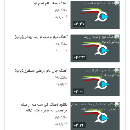
۳۷۸ بازدید
آهنگ عماد بنام اسم تو
188
سانگ 98
۱۸ بازدید
آهنگ مجید سلطانی بنام ماه من
۰۳:۳۱
۵۵۴ بازدید
189
آهنگ تیغ و ترمه از رضا یزدانی(پاپ)
دانلود آهنگ شال سفید از میثم جمشید پور به
سانگ 98
همراه متن ترانه
۱۷ بازدید
190
۶۳۶ بازدید
۰۴:۳۳
دانلود آهنگ جدید و زیبای امین عابدینی با نام
بارون
آهنگ جان دلم از علی منتظری(پاپ)
191
۶۳۳ بازدید
سانگ 98
۱۹ بازدید
آهنگ بلوار میرداماد از مهدی حائری(پاپ)
۰۳:۰۱
۳۷۹ بازدید
192
دانلود آهنگ کی مث منه از میثم
ابراهیمی به همراه متن ترانه
دانلود آهنگ احسان حیدری حس سرد
۵۵۸ بازدید
سانگ 98
193
۱۳ بازدید
۰۳:۲۴