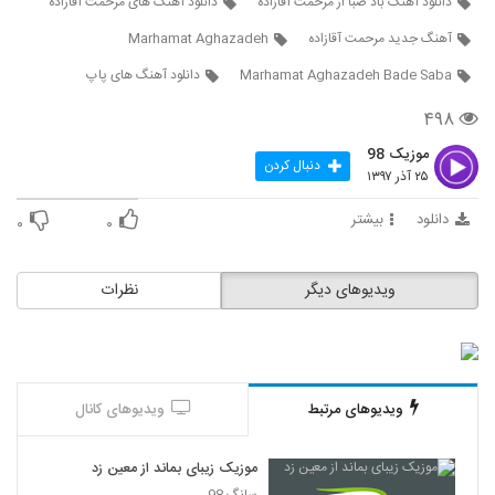
دانلود آهنگ باد صبا از مرحمت آقازاده
دانلود آهنگ های مرحمت آقازاده
171
۴۶۳ بازدید
آهنگ جدید مرحمت آقازاده
Marhamat Aghazadeh
Ali Emami Khat Bekesh
Marhamat Aghazadeh Bade Saba
دانلود آهنگ های پاپ
۳۹۹ بازدید
172
۴۹۸
موزیک 98
دانلود آهنگ جدید و زیبای امیرحسین
دنبال کردن
پورمحمدی با نام مگه میشه
۲۵ آذر ۱۳۹۷
173
۴۹۲ بازدید
دانلود
بیشتر
۰
۰
دی جی میلاد شیرزاد آهنگ شب یلدا
۸۲۴ بازدید
174
ویدیوهای دیگر
نظرات
دانلود آهنگ نادر (جدید) حراج (Nader New
Haraj)
175
۵۰۷ بازدید
ویدیوهای مرتبط
ویدیوهای کانال
آهنگ سعید علیزاده (I) بنام کابوس تازه
۶۹۴ بازدید
176
موزیک زیبای بماند از معین زد