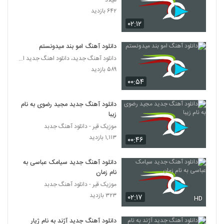
میلاد
دانلود آهنگ هادی داوودی جای خالی (Hadi
۶۴۲ بازدید
Davoodi Jaye Khali)
6296
۰۲:۱۲
۲۲۸ بازدید
دانلود آهنگ جانا از تری دی بند
دانلود آهنگ امو بند میدونستم
۷۸۸ بازدید
دانلود آهنگ جدید، دانلود اهنگ جدید ایرانی
6297
۵۸۹ بازدید
۰۰:۵۴
Siavash Ghamsari Deltang
۲۰۵ بازدید
6298
دانلود آهنگ جدید مجید رضوی به نام
زیبا
دانلود آهنگ تری دی بند ای داد
موزیک قیر - دانلود آهنگ جدبد
۵۰۷ بازدید
۱,۱۱۳ بازدید
6299
۰۰:۴۶
دانلود آهنگ جدید سیامک عباسی به
دانلود آهنگ جدید و زیبای محسن ابراهیم زاده
با نام عاشقم
نام زمان
6300
۳۰۶ بازدید
موزیک قیر - دانلود آهنگ جدبد
۳۲۳ بازدید
۰۲:۱۷
HD
مانی عارفی آهنگ رویا گردی
۲۳۲ بازدید
6301
دانلود آهنگ جدید آژند به نام ژیار