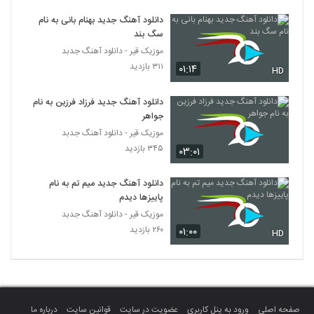
محسن کیمیایی آهنگ بعد تو
دانلود آهنگ جدید بهنام بانی به نام
۲۳۲ بازدید
6313
سگ بند
موزیک قیر - دانلود آهنگ جدبد
سامان پاکدل آهنگ اکی نیستی (به همراه
۳۱۱ بازدید
۰۱:۱۴
HD
اَترس)
6314
۲۳۱ بازدید
دانلود آهنگ جدید فرزاد فرزین به نام
جواهر
دانلود آهنگ محمد آریا دلتنگیه عجیب
(Mohammad Aria Deltangiye Ajib)
موزیک قیر - دانلود آهنگ جدبد
6315
۲۱۳ بازدید
۳۴۵ بازدید
۰۳:۰۱
موزیک زیبای خون بها از مهدی صومعه
دانلود آهنگ جدید میم تم به نام
۲۳۰ بازدید
6316
پاییزها دیدم
موزیک قیر - دانلود آهنگ جدبد
۲۶۰ بازدید
۰۱:۰۰
دانلود آهنگ جدید و زیبای شهریار صیقلانی با
HD
نام اتاق (به همراه حمزه یگانه)
6317
۲۱۹ بازدید
دانلود آهنگ مصطفی سعادت عشق شیخ
۲۸۳ بازدید
6318
صفحه اصلی
ورود به پنل کاربری
عضویت در سایت
قوانین سایت
درباره ما