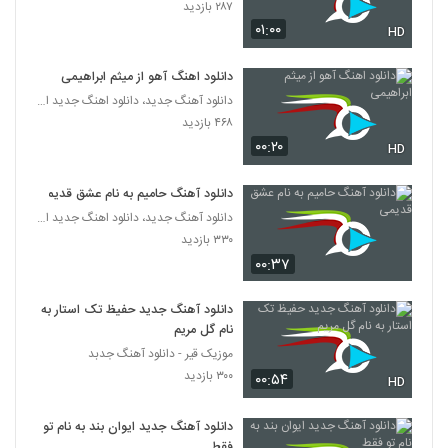
۲۸۷ بازدید
۰۱:۰۰
HD
دانلود آهنگ بابا جونو حلقه موهات (Baba
Juno Halghe Moohat)
6285
۲۹۱ بازدید
دانلود اهنگ آهو از میثم ابراهیمی
دانلود آهنگ جدید، دانلود اهنگ جدید ایرانی
آهنگ یادگار از احسان رحمانی(پاپ)
۴۶۸ بازدید
۲۳۵ بازدید
۰۰:۲۰
6286
HD
دانلود آهنگ حامیم به نام عشق قدیمی
موزیک زیبای چه خوب از سعید بزمی پور
۲۸۳ بازدید
دانلود آهنگ جدید، دانلود اهنگ جدید ایرانی
6287
۳۳۰ بازدید
۰۰:۳۷
Puzzle Band Memorable Podcast 3
۲۷۶ بازدید
6288
دانلود آهنگ جدید حفیظ تک استار به
نام گل مریم
دانلود آهنگ شهاب مظفری ستایش (Shahab
موزیک قیر - دانلود آهنگ جدبد
Mozaffari Setayesh)
۳۰۰ بازدید
۰۰:۵۴
HD
6289
۴۳۸ بازدید
دانلود آهنگ جدید ایوان بند به نام تو
دانلود آهنگ جدید و زیبای امین افتخاری با نام
فقط