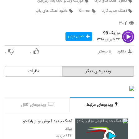
دانلود آهنگ های کارما
موزیک ویدیو کارما بنام زیرزمین
6273
آهنگ جدید کارما
Karma
دانلود آهنگ های پاپ
Shayan Eshraghi Man Delam Baron
۳۰۴
Mikhad
6274
۲۶۲ بازدید
موزیک 98
دنبال کردن
۲۳ شهریور ۱۳۹۸
موزیک زیبای عکس تو از سروش حسن پور
۳۵۵ بازدید
دانلود
بیشتر
6275
۰
۰
mohsen chavoshi Band Baz
ویدیوهای دیگر
نظرات
۲۸۶ بازدید
6276
سعید بابا آهنگ رومی
۲۳۲ بازدید
6277
ویدیوهای مرتبط
ویدیوهای کانال
دانلود آهنگ قایق شکسته از علیرضا محمدپور
آهنگ جدید آغوش تو از رایکادو
۲۳۸ بازدید
6278
میلاد
۶۴۳ بازدید