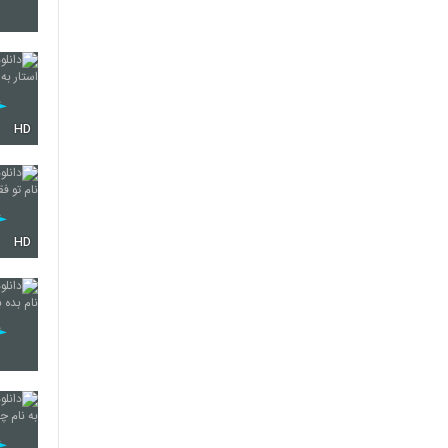
6280
HD
6281
6282
HD
6283
6284