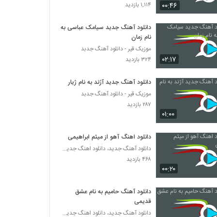
Shayan Eshraghi Man Delam Baron
۰۰:۴۶
۱,۱۱۴ بازدید
Mikhad
۲۶۲ بازدید
دانلود آهنگ جدید سیامک عباسی به
نام زمان
موزیک زیبای عکس تو از سروش حسن پور
موزیک قیر - دانلود آهنگ جدبد
۳۵۵ بازدید
۰۲:۱۷
۳۲۴ بازدید
mohsen chavoshi Band Baz
دانلود آهنگ جدید آژند به نام ژیار
۲۸۶ بازدید
موزیک قیر - دانلود آهنگ جدبد
۲۸۷ بازدید
۰۱:۰۰
سعید بابا آهنگ رومی
۲۳۲ بازدید
دانلود اهنگ آهو از میثم ابراهیمی
دانلود آهنگ جدید، دانلود اهنگ جدید ایرانی
۴۶۸ بازدید
دانلود آهنگ قایق شکسته از علیرضا محمدپور
۰۰:۲۰
۲۳۸ بازدید
دانلود آهنگ حامیم به نام عشق
دانلود آهنگ سهیل دفتری خانوم
قدیمی
۳۰۹ بازدید
دانلود آهنگ جدید، دانلود اهنگ جدید ایرانی