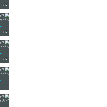
HD
6285
6286
HD
6287
HD
6288
6289
6290