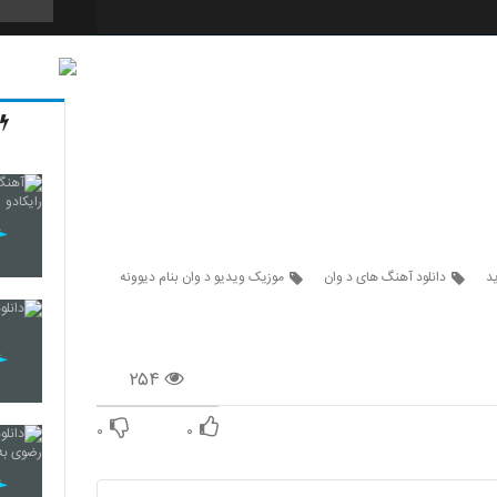
6269
6270
6271
د
دانلود آهنگ های د وان
موزیک ویدیو د وان بنام دیوونه
6272
۲۵۴
۰
۰
6273