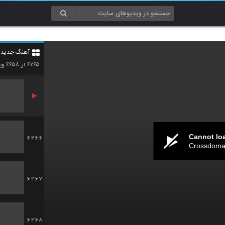
6263
آهنگ جدید 4
6264
۶۶۵۸
۶۲۶۵
از
وید
Cannot lo
6266
Crossdomai
6267
6268