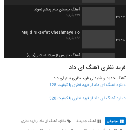
آهنگ برسیان بنام پیشم نموند
۲۹۹ بازدید
2747
Majid Niksefat Cheshmaye To
۲۶۶ بازدید
2748
آهنگ بنویس از میلاد اسلامی(پاپ)
۲۹۱ بازدید
2749
فرید نظری آهنگ ای داد
آهنگ جدید و شنیدنی فرید نظری بنام ای داد
دانلود آهنگ آروتا بشنو و باور کن (Aruta
beshno o bavar kon)
دانلود آهنگ ای داد از فرید نظری با کیفیت 128
2750
۲۶۸ بازدید
دانلود آهنگ ای داد از فرید نظری با کیفیت 320
Mahdi Barati Khaterat
۲۵۲ بازدید
2751
موسیقی
آهنگ جدید 4
دانلود آهنگ ای داد از فرید نظری
دانلود آهنگ امیرمسعود صدیق پاییز (Amir
Masoud Sedigh Paeiz)