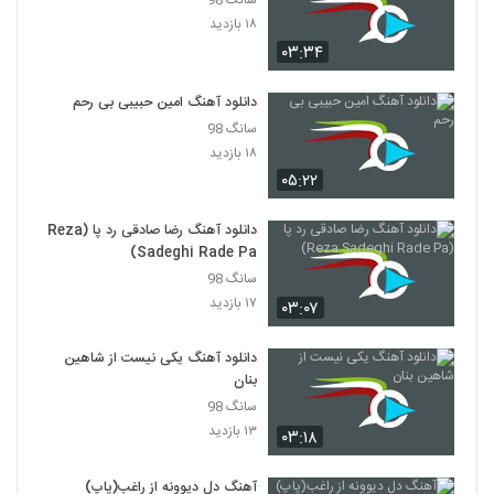
سانگ 98
موزیک زیبای دنیامسان از وحید انگوتی
۱۸ بازدید
۳۵۷ بازدید
2758
۰۳:۳۴
آهنگ بی تو تنهام از حسن پیروی(پاپ)
دانلود آهنگ امین حبیبی بی رحم
۳۳۴ بازدید
سانگ 98
2759
۱۸ بازدید
۰۵:۲۲
محمد معتمدی آهنگ غم دل
۴۲۹ بازدید
2760
دانلود آهنگ رضا صادقی رد پا (Reza
Sadeghi Rade Pa)
آهنگ جواب از ماهان بهرام خان(پاپ)
سانگ 98
۳۵۹ بازدید
۱۷ بازدید
2761
۰۳:۰۷
دانلود آهنگ یکی نیست از شاهین
موزیک زیبای حس خوب از بهرام کریمیان
بنان
۳۰۰ بازدید
2762
سانگ 98
۱۳ بازدید
۰۳:۱۸
دانلود آهنگ آصف آریا پایتم من (رمیکس)
۷,۳۰۵ بازدید
2763
آهنگ دل دیوونه از راغب(پاپ)