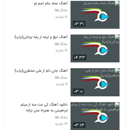
فرصت
آهنگ عماد بنام اسم تو
2769
۴۳۲ بازدید
سانگ 98
۱۸ بازدید
دانلود آهنگ آمین بچه نشو (Aamin Bache
Nasho)
۰۳:۳۱
2770
۳۳۳ بازدید
آهنگ تیغ و ترمه از رضا یزدانی(پاپ)
آهنگ رو اسمش حساسم از شهداد شعبان
سانگ 98
نژاد(پاپ)
2771
۱۷ بازدید
۳۳۷ بازدید
۰۴:۳۳
آهنگ محمد یاوری بنام دیوونه
آهنگ جان دلم از علی منتظری(پاپ)
۴۳۱ بازدید
2772
سانگ 98
۱۹ بازدید
موزیک زیبای رنگ چشمات از متین معزپور
۰۳:۰۱
۲۹۵ بازدید
2773
دانلود آهنگ کی مث منه از میثم
ابراهیمی به همراه متن ترانه
دانلود آهنگ جدید و زیبای ماکیچی با نام قانون
۲۸۳ بازدید
سانگ 98
2774
۱۳ بازدید
۰۳:۲۴