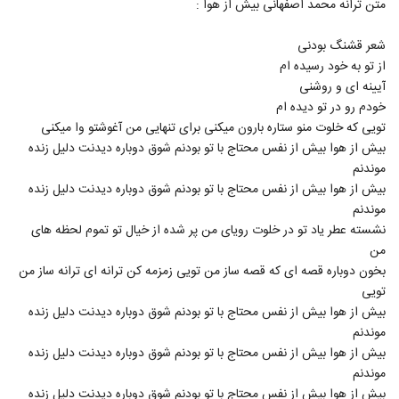
متن ترانه محمد اصفهانی بیش از هوا :
2747
شعر قشنگ بودنی
Majid Niksefat Cheshmaye To
از تو به خود رسیده ام
۲۶۵ بازدید
2748
آیینه ای و روشنی
خودم رو در تو دیده ام
آهنگ بنویس از میلاد اسلامی(پاپ)
تویی که خلوت منو ستاره بارون میکنی برای تنهایی من آغوشتو وا میکنی
۲۹۰ بازدید
بیش از هوا بیش از نفس محتاج با تو بودنم شوق دوباره دیدنت دلیل زنده
2749
موندنم
بیش از هوا بیش از نفس محتاج با تو بودنم شوق دوباره دیدنت دلیل زنده
دانلود آهنگ آروتا بشنو و باور کن (Aruta
موندنم
beshno o bavar kon)
2750
۲۶۸ بازدید
نشسته عطر یاد تو در خلوت رویای من پر شده از خیال تو تموم لحظه های
من
Mahdi Barati Khaterat
بخون دوباره قصه ای که قصه ساز من تویی زمزمه کن ترانه ای ترانه ساز من
۲۵۱ بازدید
تویی
2751
بیش از هوا بیش از نفس محتاج با تو بودنم شوق دوباره دیدنت دلیل زنده
موندنم
دانلود آهنگ امیرمسعود صدیق پاییز (Amir
Masoud Sedigh Paeiz)
بیش از هوا بیش از نفس محتاج با تو بودنم شوق دوباره دیدنت دلیل زنده
2752
۲۸۰ بازدید
موندنم
بیش از هوا بیش از نفس محتاج با تو بودنم شوق دوباره دیدنت دلیل زنده