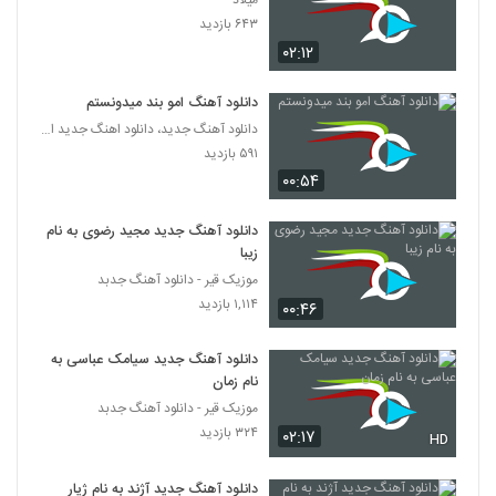
میلاد
آهنگ جمشید گرگانی بنام رویا
۶۴۳ بازدید
۳۶۵ بازدید
2790
۰۲:۱۲
آهنگ امیر پاشا بنام کی میگه
دانلود آهنگ امو بند میدونستم
۳۸۰ بازدید
دانلود آهنگ جدید، دانلود اهنگ جدید ایرانی
2791
۵۹۱ بازدید
۰۰:۵۴
Maziar Fallahi Nazanin
۴۰۹ بازدید
2792
دانلود آهنگ جدید مجید رضوی به نام
زیبا
دانلود آهنگ محمد معتمدی شرایط خاص
موزیک قیر - دانلود آهنگ جدبد
(Mohamad Motamedi Sharayete
۱,۱۱۴ بازدید
2793
۰۰:۴۶
Khas)
۴۰۴ بازدید
دانلود آهنگ جدید سیامک عباسی به
آهنگ مرتضی اشرفی بنام جان جانان
نام زمان
۶۰۶ بازدید
2794
موزیک قیر - دانلود آهنگ جدبد
۳۲۴ بازدید
۰۲:۱۷
HD
دانلود آهنگ جدید و زیبای گلشید لیتکوهی با
نام آغوش نسیم
2795
دانلود آهنگ جدید آژند به نام ژیار
۵۲۰ بازدید