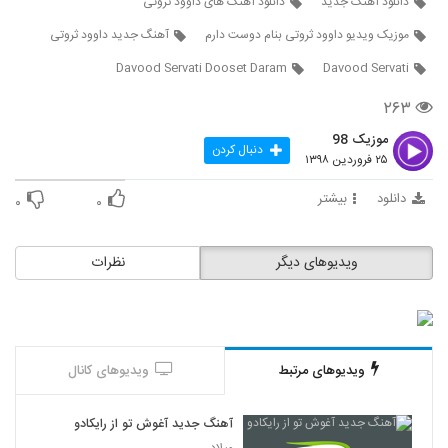
دانلود آهنگ جدید
دانلود آهنگ های داوود ثروتی
2784
موزیک ویدیو داوود ثروتی بنام دوست دارم
آهنگ جدید داوود ثروتی
دانلود آهنگ اتفاق از ادریس قجاوند
Davood Servati Dooset Daram
Davood Servati
۳۵۲ بازدید
2785
۲۶۳
موزیک 98
دانلود آهنگ فرامرز آران عزیز دلمی
دنبال کردن
(Faramarz Aran Azize Delam)
۲۵ فروردین ۱۳۹۸
2786
۳۸۱ بازدید
دانلود
بیشتر
۰
۰
دانلود آهنگ هواتو دارم از صادق ذکریایی
۳۴۱ بازدید
2787
ویدیوهای دیگر
نظرات
دانلود آهنگ نم نم از میثم فائزنیا
۳۲۲ بازدید
2788
ویدیوهای مرتبط
ویدیوهای کانال
Mehdi Tarokh Havaei
۳۴۴ بازدید
2789
آهنگ جدید آغوش تو از رایکادو