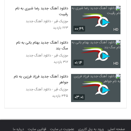
Moein Zbi Tanham Nazaria
دانلود آهنگ جدید رضا شیری به نام
۲۹۵ بازدید
2619
رقیبت
موزیک قیر - دانلود آهنگ جدبد
آهنگ رامسز بنام تو که نیستی
۲۲۳ بازدید
۰۰:۴۹
HD
۳۱۶ بازدید
2620
دانلود آهنگ جدید بهنام بانی به نام
سگ بند
دانلود آهنگ شبت بخیر از آرتا پیشه جو
موزیک قیر - دانلود آهنگ جدبد
۳۰۶ بازدید
2621
۳۱۲ بازدید
۰۱:۱۴
HD
دانلود آهنگ هاشم رمضانی دلم تنگه
دانلود آهنگ جدید فرزاد فرزین به نام
۳۷۸ بازدید
2622
جواهر
موزیک قیر - دانلود آهنگ جدبد
۳۴۵ بازدید
میثم سدرپوشان آهنگ حساسم به تو
۰۳:۰۱
۳۱۹ بازدید
2623
دانلود آهنگ احسان فخری عادت (Ehsan
Fakhri Adat)
2624
صفحه اصلی
ورود به پنل کاربری
عضویت در سایت
قوانین سایت
درباره ما
۳۳۳ بازدید