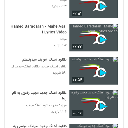
میلاد
Sajad Bahmanian Ghebleye Eshgh
۶۴۳ بازدید
۲۲۱ بازدید
2602
۰۲:۱۲
موزیک زیبای بهار میاد از رضا تیموری
Hamed Baradaran - Mahe Asal
۳۲۸ بازدید
I Lyrics Video
2603
میلاد
۱۰۲ بازدید
۰۲:۲۲
دانلود آهنگ جدید و زیبای سهیل خسروی با
نام چرا
2604
۲۹۶ بازدید
دانلود آهنگ امو بند میدونستم
دانلود آهنگ جدید، دانلود اهنگ جدید ایرانی
دانلود آهنگ عشق زمینی از مهدی اجاقی
۵۹۱ بازدید
۳۵۲ بازدید
2605
۰۰:۵۴
دانلود آهنگ تلقین از وحید حاجی تبار
دانلود آهنگ جدید مجید رضوی به نام
زیبا
۳۵۵ بازدید
2606
موزیک قیر - دانلود آهنگ جدبد
۱,۱۱۴ بازدید
۰۰:۴۶
AmirHossein SheikhHassani
Shabhaye Tanhayi
2607
دانلود آهنگ جدید سیامک عباسی به
۲۶۴ بازدید