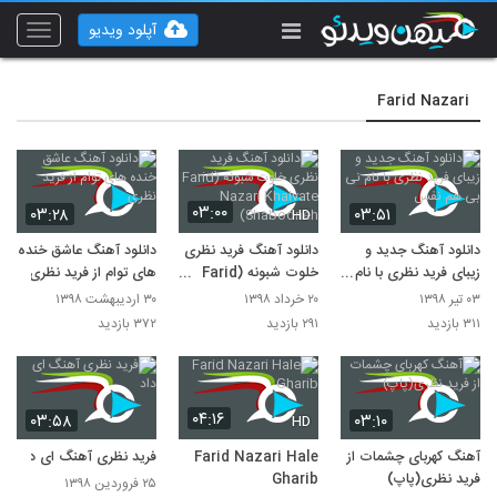
آپلود ویدیو
Toggle
vigation
Farid Nazari
۰۳:۰۰
۰۳:۲۸
۰۳:۵۱
HD
دانلود آهنگ جدید و
دانلود آهنگ فرید نظری
دانلود آهنگ عاشق خنده
زیبای فرید نظری با نام
خلوت شبونه (Farid
های توام از فرید نظری
نی بی هم نفس
Nazari Khalvate
۰۳ تیر ۱۳۹۸
۲۰ خرداد ۱۳۹۸
۳۰ اردیبهشت ۱۳۹۸
Shabooneh)
۳۱۱ بازدید
۲۹۱ بازدید
۳۷۲ بازدید
۰۴:۱۶
۰۳:۵۸
۰۳:۱۰
HD
آهنگ کهربای چشمات از
Farid Nazari Hale
فرید نظری آهنگ ای داد
فرید نظری(پاپ)
Gharib
۲۵ فروردین ۱۳۹۸