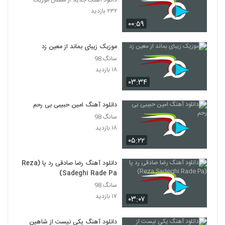
دانلود آهنگ جدید از سلطان موزیک
دانلود آهنگ شروین شناسی حس خوب
۲۳۲ بازدید
(Shervin Shenasi Hesse Khoob)
2796
۰۰:۵۹
۲۶۱ بازدید
دانلود آهنگ بهانه از سعید فرقانی به همراه
موزیک زیبای بماند از معین زد
متن ترانه
سانگ 98
2797
۳۸۱ بازدید
۱۸ بازدید
۰۳:۳۴
دانلود آهنگ گامنو چهار انگشت
۴۰۶ بازدید
2798
دانلود آهنگ امین حبیبی بی رحم
سانگ 98
دانلود آهنگ عماد دلبر (Emad Delbar)
۱۸ بازدید
۴۶۰ بازدید
2799
۰۵:۲۲
دانلود آهنگ رضا صادقی رد پا (Reza
آهنگ دهناد بنام کی فکرشو میکرد
Sadeghi Rade Pa)
۳۱۵ بازدید
2800
سانگ 98
۱۷ بازدید
۰۳:۰۷
دانلود آهنگ یکی نیست از شاهین