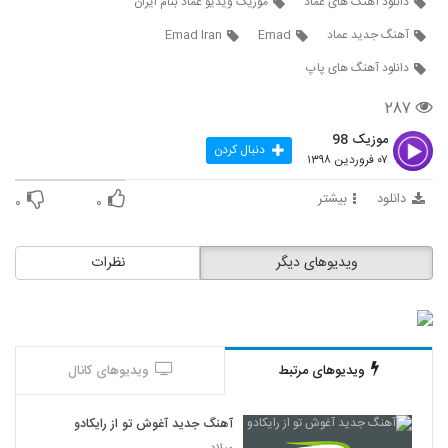
دانلود آهنگ های عماد
موزیک ویدیو عماد بنام ایران
2640
آهنگ جدید عماد
Emad
Emad Iran
آهنگ سیل از محمد دیوتی(پاپ)
دانلود آهنگ های پاپ
۴۱۲ بازدید
2641
۲۸۷
موزیک 98
Ali Farokhi Yar Umad
دنبال کردن
۰۷ فروردین ۱۳۹۸
۳۱۸ بازدید
2642
دانلود
بیشتر
۰
۰
موزیک زیبای نگرانم از علی سدلی
۳۶۲ بازدید
2643
ویدیوهای دیگر
نظرات
آهنگ رامان بنام یالا پاشو برقص
۴۰۷ بازدید
2644
ویدیوهای مرتبط
ویدیوهای کانال
Amir Tataloo Mix
۴۲۰ بازدید
2645
آهنگ جدید آغوش تو از رایکادو