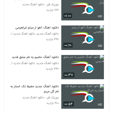
موزیک قیر - دانلود آهنگ جدبد
Hamid Asghari Mane Bi To
۲۸۷ بازدید
۲۹۹ بازدید
۰۱:۰۰
HD
2652
دانلود اهنگ آهو از میثم ابراهیمی
دانلود آهنگ امیر خلوت ارباب شهر من
دانلود آهنگ جدید، دانلود اهنگ جدید ایرانی
۷۱۸ بازدید
2653
۴۶۸ بازدید
۰۰:۲۰
HD
احمدرضا نبی زاده آهنگ با تو آرومم
۴۱۷ بازدید
2654
دانلود آهنگ حامیم به نام عشق قدیمی
دانلود آهنگ جدید، دانلود اهنگ جدید ایرانی
۳۳۰ بازدید
Reza Gharagozloo Kenare Mani
۰۰:۳۷
۳۰۰ بازدید
2655
دانلود آهنگ جدید حفیظ تک استار به
موزیک زیبای جنون از میر پوریا
نام گل مریم
۳۸۰ بازدید
2656
موزیک قیر - دانلود آهنگ جدبد
۳۰۰ بازدید
۰۰:۵۴
HD
آهنگ به هیشکی نگو از سینا شعبانخانی(پاپ)