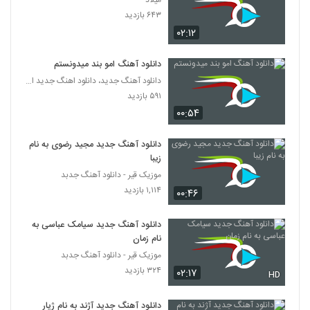
میلاد
امید مرادی آهنگ عکس دوتایی
۶۴۳ بازدید
۴۰۱ بازدید
2646
۰۲:۱۲
Vahid Ramezani Bi To
دانلود آهنگ امو بند میدونستم
۲۷۴ بازدید
دانلود آهنگ جدید، دانلود اهنگ جدید ایرانی
2647
۵۹۱ بازدید
۰۰:۵۴
آهنگ سال نو از افق(پاپ)
۳۱۴ بازدید
2648
دانلود آهنگ جدید مجید رضوی به نام
زیبا
Paya Paydar Mohem
موزیک قیر - دانلود آهنگ جدبد
۴۸۸ بازدید
۱,۱۱۴ بازدید
2649
۰۰:۴۶
دانلود آهنگ جدید سیامک عباسی به
آهنگ یونس اسدپور بنام ساقی کجایی
نام زمان
۴۲۸ بازدید
2650
موزیک قیر - دانلود آهنگ جدبد
۳۲۴ بازدید
۰۲:۱۷
HD
دانلود آهنگ وحید سعیدی بهار با تو (Vahid
Saeedi Bahar Ba To)
2651
دانلود آهنگ جدید آژند به نام ژیار
۳۲۰ بازدید