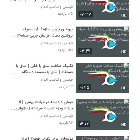
| تمرین جلوبازو | بازو |بدنسازی
فیتنس و تناسب اندام
۱۰۵ بازدید
۰۷:۳۷
HD
پروتئین چربی سازه؟| آیا مصرف
پروتئین باعث افزایش چربی میشه؟|
چقدر پروتئین مصرف کنیم؟
فیتنس و تناسب اندام
۱۵۰ بازدید
۰۳:۳۱
HD
تکنیک ساخت ساق پا خفن | ساق پا
دستگاه | ساق پا نشسته دستگاه |
دوقلو | نعلی
فیتنس و تناسب اندام
۹۳ بازدید
۰۱:۴۵
HD
درمان دردشانه در حرکات پرسی | 4
حرکت ویژه تقویت سرشانه | بازتوانی
سرشانه
فیتنس و تناسب اندام
۹۶ بازدید
۱۴:۰۲
HD
بدنسازی برای لاغری خوبه؟ | برای