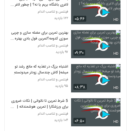
لاغری باشگاه بریم یا نه؟ | چطور لاغر
بشیم؟
فیتنس و تناسب اندام
۱۲۲ بازدید
۰۵:۴۶
HD
بهترین تمرین برای عضله سازی و چربی
سوزی کدومه؟تمرین فول بادی بهتره یا
اسپلیت؟
فیتنس و تناسب اندام
۹۷ بازدید
۰۹:۳۰
HD
اشتباه بزرگ در تغذیه که مانع رشد تو
میشه| کاش چندسال زودتر میدونستم!!
فیتنس و تناسب اندام
۹۵ بازدید
۰۸:۳۸
HD
5 شرط تمرین تا ناتوانی | نکات ضروری
برای ورزشکارا | تمرین هوشمندانه |
#فیتنس
فیتنس و تناسب اندام
۱۰۴ بازدید
۰۶:۵۰
HD