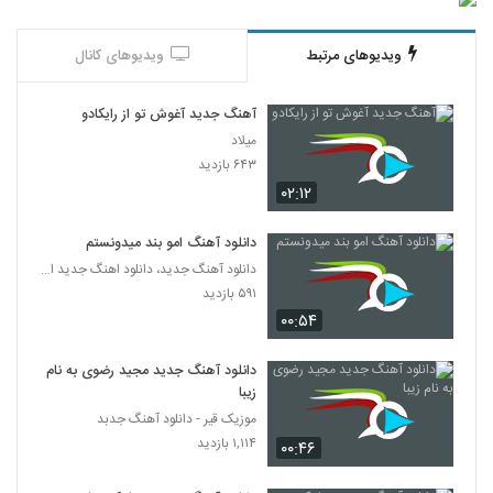
دانلود آهنگ روبان تیره از عارف قادی
۳۶۵ بازدید
1036
ویدیوهای مرتبط
ویدیوهای کانال
وحید راد آهنگ حواست هست
آهنگ جدید آغوش تو از رایکادو
۳۱۸ بازدید
1037
میلاد
۶۴۳ بازدید
دانلود آهنگ روح الله سایری نمیشه دوست
۰۲:۱۲
نداشت (Rouholah Sayeri Nemishe
1038
Dooset Nadasht)
۳۷۸ بازدید
دانلود آهنگ امو بند میدونستم
دانلود آهنگ جدید، دانلود اهنگ جدید ایرانی
دانلود آهنگ علی نجفی تا زمستون
۵۹۱ بازدید
۳۷۲ بازدید
1039
۰۰:۵۴
دانلود آهنگ راغب صدای باران
دانلود آهنگ جدید مجید رضوی به نام
۱,۳۵۱ بازدید
زیبا
1040
موزیک قیر - دانلود آهنگ جدبد
۱,۱۱۴ بازدید
۰۰:۴۶
موزیک زیبای زندگی از حسین جهانی
۳۲۶ بازدید
1041