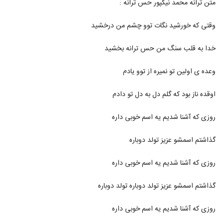
متن ترانه محمد نیکپور حس ترانه :
1013
وقتی که خورشید نگات توو چشم من درخشید
محمد نیکپور آهنگ ما شدیم پدیده
۳۳۴ بازدید
1014
خدا به قلب سنگ من حس ترانه بخشید
دانلود آهنگ محمد نیکپور حق با منه
وعده ی اولین تو نمیره از توو یادم
(Mohammad Nikpour Hagh Ba Mane)
1015
۳۸۵ بازدید
اوقده ناز بود که گلم دل به دل تو دادم
آهنگ محمد نیکپور بنام دست خودم نیست
روزی که آشنا شدیم یه اسم خوبی داره
۴۰۵ بازدید
1016
گذاشتم اسمشو عزیز تولد دوباره
دانلود آهنگ محمد پنهان دختر ماهشهری
(Mohammad Penhan Dokhtare
روزی که آشنا شدیم یه اسم خوبی داره
1017
Mahshahri)
۶۲۶ بازدید
گذاشتم اسمشو عزیز تولد دوباره تولد دوباره
دانلود آهنگ محمد رامزی به ساعت نگاه کن
۳۵۸ بازدید
1018
روزی که آشنا شدیم یه اسم خوبی داره