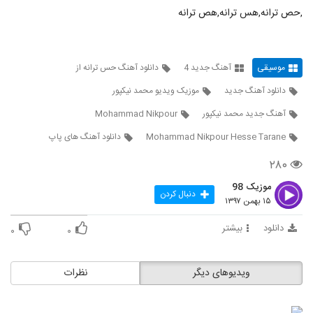
۳۹۵ بازدید
1030
,حص ترانه,هس ترانه,هص ترانه
دانلود آهنگ محمد تهرانی برو دنیارو بگرد
۳۷۷ بازدید
1031
موسیقی
آهنگ جدید 4
دانلود آهنگ حس ترانه از
دانلود آهنگ جدید
موزیک ویدیو محمد نیکپور
دانلود آهنگ جدید و زیبای محمد زمان با نام
بردی قلبمو
آهنگ جدید محمد نیکپور
Mohammad Nikpour
1032
۴۰۶ بازدید
Mohammad Nikpour Hesse Tarane
دانلود آهنگ های پاپ
دانلود آهنگ محمد زیلا بن بست
۲۸۰
(Mohammad Zila Bonbast)
1033
۳۰۴ بازدید
موزیک 98
دنبال کردن
۱۵ بهمن ۱۳۹۷
دانلود آهنگ هادی قریشی حسرت
۴۲۱ بازدید
دانلود
بیشتر
۰
۰
1034
دانلود آهنگ یوسف زمانی ابرو کمون (Yoosef
ویدیوهای دیگر
نظرات
Zamani Abro Kamon)
1035
۲,۱۴۵ بازدید