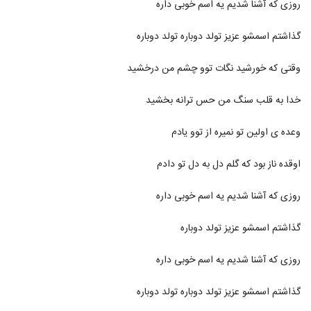
روزی که آشنا شدیم یه اسم خوبی داره
محمد رویا آهنگ بیچاره اون
گذاشتم اسمشو عزیز تولد دوباره تولد دوباره
۳۶۶ بازدید
1025
وقتی که خورشید نگات توو چشم من درخشید
دانلود آهنگ محمد سام نمیشه نوشتت
(Mohammad Sam Nemishe
خدا به قلب سنگ من حس ترانه بخشید
1026
Neveshtet)
۳۱۷ بازدید
وعده ی اولین تو نمیره از توو یادم
دانلود آهنگ قطار قطار از محمدرضا شعبان زاده
۱,۷۳۵ بازدید
1027
اوقده ناز بود که گلم دل به دل تو دادم
آهنگ عشق منی از محمد شیبانی(پاپ)
روزی که آشنا شدیم یه اسم خوبی داره
۴۹۵ بازدید
1028
گذاشتم اسمشو عزیز تولد دوباره
آهنگ غرور از محمد سهیلی(پاپ)
روزی که آشنا شدیم یه اسم خوبی داره
۳۷۷ بازدید
1029
گذاشتم اسمشو عزیز تولد دوباره تولد دوباره
آهنگ مثل بارونی از محمد طاهری(پاپ)