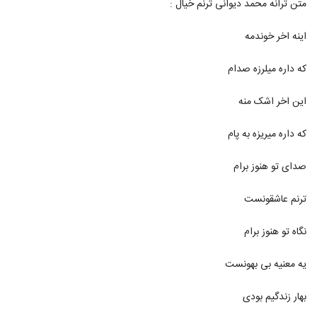
متن ترانه محمد دیوانی ترنم خیال :
901
اینه اخر خوندمه
دانلود آهنگ جدید و زیبای رضا مدنی با نام دلبر
جان
902
که داره میلرزه صدام
۵۷۷ بازدید
آهنگ عطارد بنام اشک لرزان
این اخر اشک منه
۳۹۷ بازدید
903
که داره میریزه به پام
موزیک زیبای حس خوب از محمد جم
صدای تو هنوز برام
۳۷۶ بازدید
904
ترنم عاشقونست
دانلود آهنگ محمد کمالی نسب دیوونه ی
دوست داشتنی (Mohammad Kamali
نگاه تو هنوز برام
905
Nasab Divooneye Doost Dashtani)
۵۶۱ بازدید
یه معنیه بی بهونست
آهنگ زندگیم شدی از محمد کریمی(پاپ)
۳۹۶ بازدید
906
بهار زندگیم بودی