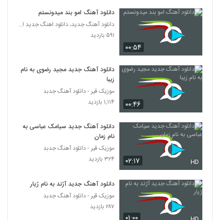
دانلود آهنگ امو بند میدونستم
آهنگ هیس از سینا شعبانخانی(پاپ)
دانلود آهنگ جدید، دانلود اهنگ جدید ایرانی
۴۷۹ بازدید
930
۵۹۱ بازدید
۰۰:۵۴
دانلود آهنگ هوای چشمات از محمد نجم به
همراه متن ترانه
دانلود آهنگ جدید مجید رضوی به نام
931
۹۹۶ بازدید
زیبا
موزیک قیر - دانلود آهنگ جدبد
دانلود آهنگ رض نسل من (Rez Nasle
۱,۱۱۴ بازدید
۰۰:۴۶
Man)
932
۷۶۸ بازدید
دانلود آهنگ جدید سیامک عباسی به
نام زمان
دانلود آهنگ اتیکت از موئر
۴۸۷ بازدید
موزیک قیر - دانلود آهنگ جدبد
933
۳۲۴ بازدید
۰۲:۱۷
HD
موزیک زیبای خدا از شایع
دانلود آهنگ جدید آژند به نام ژیار
۱,۶۹۵ بازدید
934
موزیک قیر - دانلود آهنگ جدبد
۲۸۷ بازدید
دانلود آهنگ الیاس آخرین پرواز (Eliyas
۰۱:۰۰
HD