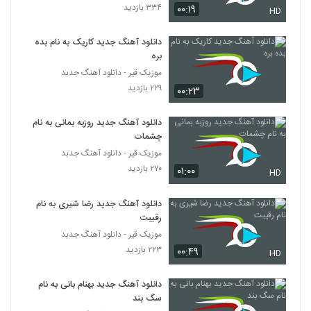
۳۳۴ بازدید
۰۰:۱۹
HD
دانلود آهنگ چهل سالگی از حسن بحرانی
۱,۱۰۶ بازدید
941
دانلود آهنگ جدید کاریک به نام بده
بره
موزیک زیبای زیبای پاییزی از سعید بیک
موزیک قیر - دانلود آهنگ جدبد
۳۵۴ بازدید
۲۲۹ بازدید
942
۰۰:۲۳
دانلود آهنگ محمدحسین محمودشاهی لحظه
دانلود آهنگ جدید روزبه بمانی به نام
اول
چشمات
943
۵۹۸ بازدید
موزیک قیر - دانلود آهنگ جدبد
۲۷۰ بازدید
۰۱:۰۰
HD
Morteza Eslami Madar
۳۲۰ بازدید
944
دانلود آهنگ جدید رضا شیری به نام
رقیبت
دانلود آهنگ بهروز وظیفه آنامدی (Behruoz
موزیک قیر - دانلود آهنگ جدبد
Vazifeh Anamdi)
۲۲۳ بازدید
۰۰:۴۹
945
HD
۵۳۰ بازدید
دانلود آهنگ جدید بهنام بانی به نام
Yousof New Bi Marefat
سگ بند
۳۰۹ بازدید
946