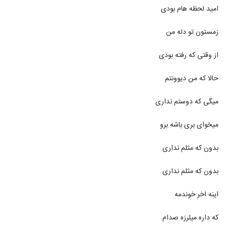
دانلود آهنگ محمد کرمی مجنون لیلا
امید لحظه هام بودی
(Mohammad Karami Majnoone Leila)
907
۷۷۱ بازدید
زمستون تو دله من
دانلود آهنگ دوست دارم از محمد خلیلی
از وقتی که رفته بودی
۶۴۰ بازدید
908
حالا که من دیوونتم
دانلود آهنگ محمد خلیلی رفت
(Mohammad Khalili Raft)
909
میگی که دوستم نداری
۵۰۴ بازدید
میخوای بری باشه برو
دانلود آهنگ من و تو از محمد خلج
۸۰۳ بازدید
910
بدون که مثلم نداری
دانلود آهنگ مادر از محمد خوارزمی
بدون که مثلم نداری
۷۵۷ بازدید
911
اینه اخر خوندمه
آهنگ نه این حق من نبود از محمدرضا
کیارستمی(پاپ)
که داره میلرزه صدام
912
۴۶۶ بازدید