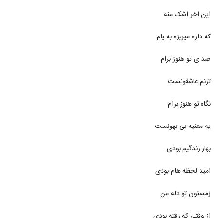
این اخر اشک منه
موزیک زیبای سهم من از محمد محکوم
۳۵۰ بازدید
913
که داره میریزه به پام
دانلود آهنگ تو خدا از محمد مدنی
صدای تو هنوز برام
۴۱۷ بازدید
914
ترنم عاشقونست
دانلود آهنگ رویای تو از محمد خرسندی به
همراه متن ترانه
نگاه تو هنوز برام
915
۴۸۳ بازدید
یه معنیه بی بهونست
دانلود آهنگ محمد خیرخواهان ناز نگاهت
(Mohammad Kheirkhahan Naze
بهار زندگیم بودی
916
Negahet)
۴۵۱ بازدید
امید لحظه هام بودی
دانلود آهنگ چه حال خوبی از محمد مرقومی
۶۳۸ بازدید
917
زمستون تو دله من
دانلود آهنگ محمد مستان هی
از وقتی که رفته بودی