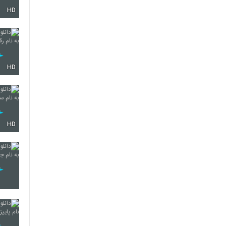
HD
908
909
HD
910
HD
911
912
913