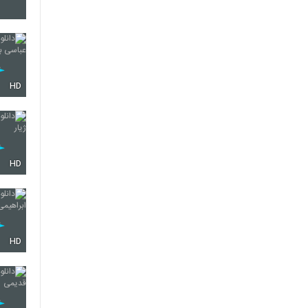
897
898
HD
899
HD
900
HD
901
902