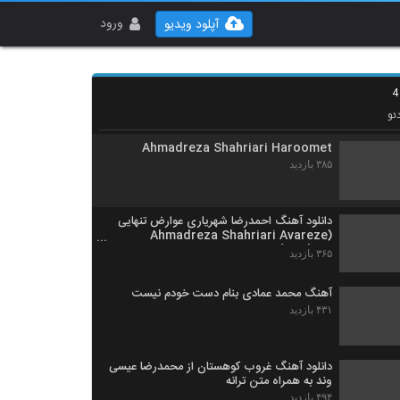
آهنگ خوشبخت الاسان از محمد عرفانی(پاپ)
۳۶۹ بازدید
ورود
آپلود ویدیو
Ahmadreza Shahriari Rokh
۳۱۷ بازدید
ئو
Ahmadreza Shahriari Haroomet
۳۸۵ بازدید
دانلود آهنگ احمدرضا شهریاری عوارض تنهایی
(Ahmadreza Shahriari Avareze
Tanhaei)
۳۶۵ بازدید
آهنگ محمد عمادی بنام دست خودم نیست
۴۳۱ بازدید
دانلود آهنگ غروب کوهستان از محمدرضا عیسی
وند به همراه متن ترانه
۴۹۴ بازدید