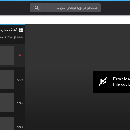
886
آهنگ جدید 4
887
۶۶۵۸
۸۸۸
از
وید
Error lo
889
File coul
890
891