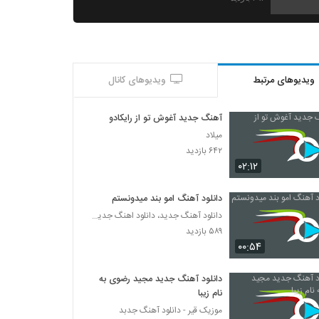
آهنگ محمد عبادی بنام مرحم دلم
۴۹۸ بازدید
ویدیوهای مرتبط
ویدیوهای کانال
دانلود آهنگ محمد عبادی دلواپسی
۴۶۷ بازدید
آهنگ جدید آغوش تو از رایکادو
میلاد
موزیک زیبای ستاره هاتو دزدیدن از محمد دیوانی
۶۴۲ بازدید
۳۶۹ بازدید
۰۲:۱۲
دانلود آهنگ امو بند میدونستم
Mohammad Divani Taranome Khiyal
دانلود آهنگ جدید، دانلود اهنگ جدید ایرانی
۳۲۴ بازدید
۵۸۹ بازدید
۰۰:۵۴
آهنگ کنارم نباشی از محمد دهقان پور(پاپ)
۳۵۷ بازدید
دانلود آهنگ جدید مجید رضوی به
نام زیبا
موزیک قیر - دانلود آهنگ جدبد