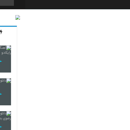
892
893
894
895
896