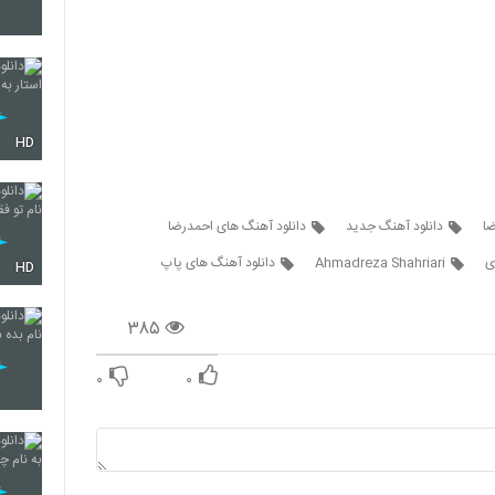
903
HD
904
ضا
دانلود آهنگ جدید
دانلود آهنگ های احمدرضا
ی
Ahmadreza Shahriari
دانلود آهنگ های پاپ
905
HD
۳۸۵
906
۰
۰
907