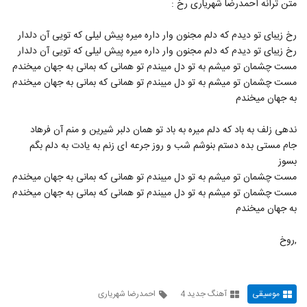
متن ترانه احمدرضا شهریاری رخ :
893
رخ زیبای تو دیدم که دلم مجنون وار داره میره پیش لیلی که تویی آن دلدار
موزیک زیبای ستاره هاتو دزدیدن از محمد
رخ زیبای تو دیدم که دلم مجنون وار داره میره پیش لیلی که تویی آن دلدار
دیوانی
894
مست چشمان تو میشم به تو دل میبندم تو همانی که بمانی به جهان میخندم
۳۶۹ بازدید
مست چشمان تو میشم به تو دل میبندم تو همانی که بمانی به جهان میخندم
Mohammad Divani Taranome Khiyal
به جهان میخندم
۳۲۴ بازدید
895
ندهی زلف به باد که دلم میره به باد تو همان دلبر شیرین و منم آن فرهاد
جام مستی بده دستم بنوشم شب و روز جرعه ای زنم به یادت به دلم بگم
آهنگ کنارم نباشی از محمد دهقان پور(پاپ)
بسوز
۳۵۷ بازدید
896
مست چشمان تو میشم به تو دل میبندم تو همانی که بمانی به جهان میخندم
مست چشمان تو میشم به تو دل میبندم تو همانی که بمانی به جهان میخندم
دانلود آهنگ ماه من از محمد دهقان به همراه
به جهان میخندم
متن ترانه
897
۶۴۹ بازدید
,روخ
دانلود آهنگ تموم دنیامی از محمد دستجردی
۶۰۴ بازدید
898
موسیقی
آهنگ جدید 4
احمدرضا شهریاری