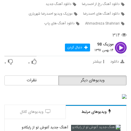
دانلود آهنگ محمدسینا اسکندری کوه غرور
دانلود آهنگ رخ از احمدرضا
دانلود آهنگ جدید
(Mohammadsina Eskandari Koohe
899
Ghoroor)
دانلود آهنگ های احمدرضا
موزیک ویدیو احمدرضا شهریاری
۴۸۳ بازدید
Ahmadreza Shahriari
دانلود آهنگ های پاپ
دانلود آهنگ عالیجناب (رمیکس 2) از ایوان بند
۱,۸۴۵ بازدید
۳۱۴
900
موزیک 98
دنبال کردن
آهنگ من همونم از مسعود نجاریان(پاپ)
۱۴ بهمن ۱۳۹۷
۴۵۱ بازدید
901
دانلود
بیشتر
۰
۰
دانلود آهنگ جدید و زیبای رضا مدنی با نام دلبر
جان
ویدیوهای دیگر
نظرات
902
۵۷۷ بازدید
آهنگ عطارد بنام اشک لرزان
۳۹۵ بازدید
903
ویدیوهای مرتبط
ویدیوهای کانال
موزیک زیبای حس خوب از محمد جم
۳۷۶ بازدید
904
آهنگ جدید آغوش تو از رایکادو