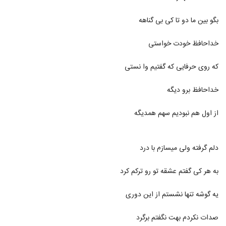
دانلود آهنگ فاطمه یاس کبود از سینا پورمحسن
۳۰۸ بازدید
1126
بگو بین ما دو تا کی بی گناهه
خداحافظ خودت خواستی
آهنگ عادل اسماعیل پور بنام کی غیر من
۳۰۳ بازدید
1127
که روی حرفایی که گفتیم وا نستی
Mohammadreza Golzar Eshghe
خداحافظ برو دیگه
Ghadimi
1128
۴۸۱ بازدید
از اول هم نبودیم سهم همدیگه
مهدی تارخ آهنگ هوش
۵۹۱ بازدید
1129
دلم گرفته ولی میسازم با درد
موزیک زیبای نفس از حامد اشرفی
به هر کی گفتم عشقه تو رو ترکم کرد
۳۶۲ بازدید
1130
یه گوشه تنها نشستم از این دوری
دانلود آهنگ رسول نامداری غریبه (Rasool
Namdari Gharibeh)
صدات نکردم بهت نگفتم برگرد
1131
۴۴۷ بازدید