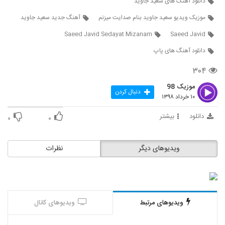
دانلود آهنگ های سعید جاوید
3656
موزیک ویدیو سعید جاوید بنام صدایت میزنم
آهنگ جدید سعید جاوید
دانلود آهنگ علی سعیدی منم مثل تو دیوونم
Saeed Javid Sedayat Mizanam
Saeed Javid
۳۴۸ بازدید
3657
دانلود آهنگ های پاپ
۳۰۴
آهنگ بنیامین محیا بنام قول میدم
۳۲۵ بازدید
3658
موزیک 98
دنبال کردن
۱۰ خرداد ۱۳۹۸
دانلود آهنگ یوسف دهقان رابطه (Yosef
دانلود
بیشتر
Dehghan Rabeteh)
۰
۰
3659
۲۵۴ بازدید
ویدیوهای دیگر
نظرات
آهنگ حضرت عشق از شایان غفاری(پاپ)
۳۵۰ بازدید
3660
دانلود آهنگ محمد طالبی ببار بارون
(Mohammad Talebi Bebar Baroon)
ویدیوهای مرتبط
ویدیوهای کانال
3661
۲۹۰ بازدید