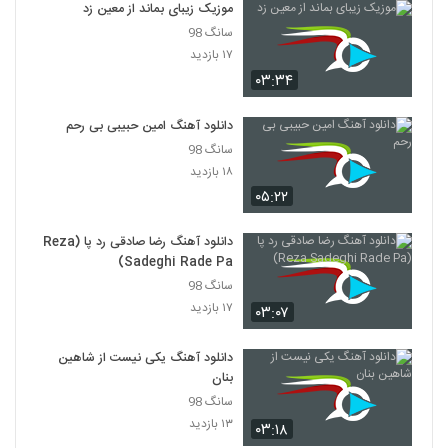
آهنگ غرور از الون(پاپ)
موزیک زیبای بماند از معین زد
۳۰۶ بازدید
سانگ 98
3662
۱۷ بازدید
۰۳:۳۴
Amir Rashidan Divonehtar
۲۷۳ بازدید
3663
دانلود آهنگ امین حبیبی بی رحم
سانگ 98
Amin Dadashi Behesht
۱۸ بازدید
۲۸۰ بازدید
۰۵:۲۲
3664
دانلود آهنگ رضا صادقی رد پا (Reza
آهنگ رویا از مسعود مالمیر(پاپ)
Sadeghi Rade Pa)
۳۲۵ بازدید
3665
سانگ 98
۱۷ بازدید
۰۳:۰۷
دانلود آهنگ دیوونه تو از رایبد
۴۹۲ بازدید
3666
دانلود آهنگ یکی نیست از شاهین
بنان
سانگ 98
دانلود آهنگ بغض آسمان از پرهام آگاه
۱۳ بازدید
۳۱۷ بازدید
۰۳:۱۸
3667