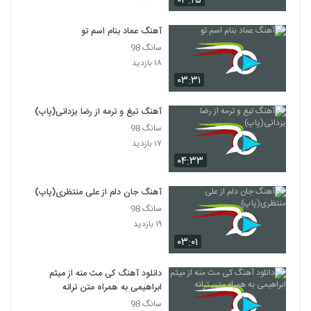
۰۳:۲۵
۳۲۳ بازدید
3673
آهنگ عماد بنام اسم تو
مسلم پورقاسمی آهنگ خدای من
سانگ 98
۴۲۹ بازدید
۱۸ بازدید
3674
۰۳:۳۱
آهنگ تهران بارونی از شهاب رضایی(پاپ)
آهنگ تیغ و ترمه از رضا یزدانی(پاپ)
۲۹۲ بازدید
3675
سانگ 98
۱۷ بازدید
موزیک زیبای در چه حالی از حسین دارابی
۰۴:۳۳
۳۳۶ بازدید
3676
آهنگ جان دلم از علی منتظری(پاپ)
سانگ 98
آهنگ خودم فداییتم از کیان اکبری(پاپ)
۱۹ بازدید
۳۷۲ بازدید
3677
۰۳:۰۱
دانلود آهنگ نیمه ی پنهان از امیرحسین
دانلود آهنگ کی مث منه از میثم
افتخاری
3678
ابراهیمی به همراه متن ترانه
۶۴۰ بازدید
سانگ 98