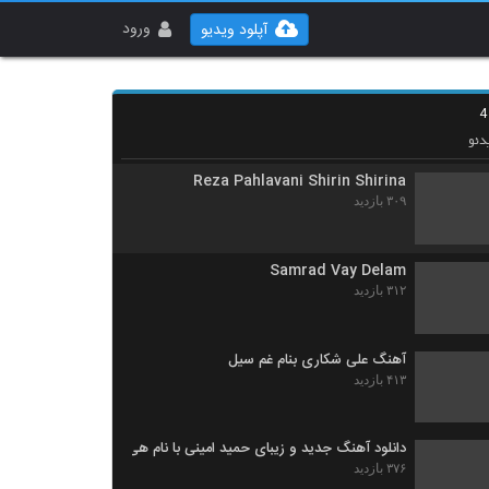
مهراد خمیری آهنگ مدافع حرم
۳۴۹ بازدید
ورود
آپلود ویدیو
موزیک زیبای پدر از محمدرضا همامی نیا
۳۱۷ بازدید
دئو
Reza Pahlavani Shirin Shirina
۳۰۹ بازدید
Samrad Vay Delam
۳۱۲ بازدید
آهنگ علی شکاری بنام غم سیل
۴۱۳ بازدید
دانلود آهنگ جدید و زیبای حمید امینی با نام هی
۳۷۶ بازدید