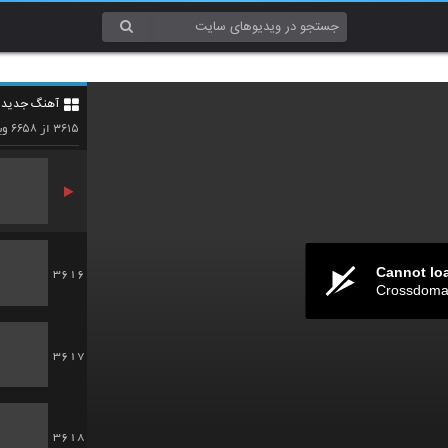
3613
آهنگ جدید 4
3614
۶۶۵۸
۳۶۱۵
از
وی
Cannot lo
3616
Crossdomai
3617
3618