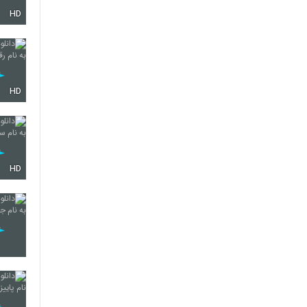
HD
3635
3636
HD
3637
HD
3638
3639
3640