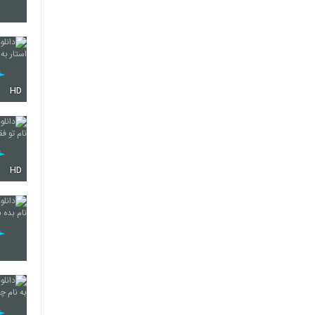
3630
HD
3631
3632
HD
3633
3634