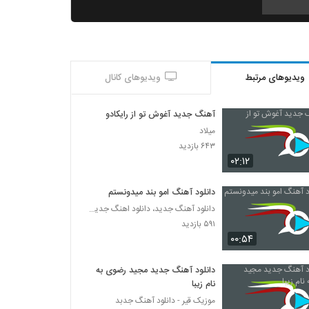
دانلود آهنگ حمیدرضا مانیان دریای بی پایان
۳۹۲ بازدید
ویدیوهای مرتبط
ویدیوهای کانال
دانلود آهنگ آرش صبور حواس پرت (Arash
Saboor Havaspart)
۳۷۹ بازدید
آهنگ جدید آغوش تو از رایکادو
میلاد
دانلود آهنگ مهرداد حاجی محمدی خدا
۶۴۳ بازدید
۳۱۷ بازدید
۰۲:۱۲
دانلود آهنگ امو بند میدونستم
آهنگ پولاد جلالیان بنام ماه خوب خدا
دانلود آهنگ جدید، دانلود اهنگ جدید ایرانی
۳۲۴ بازدید
۵۹۱ بازدید
۰۰:۵۴
Amir Azimi Mah Banoo
۳۰۲ بازدید
دانلود آهنگ جدید مجید رضوی به
نام زیبا
موزیک قیر - دانلود آهنگ جدبد