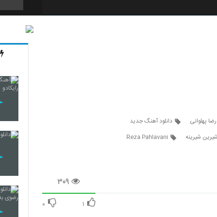
3619
3620
3621
رضا پهلوانی
دانلود آهنگ جدید
شیرین شیرینه
Reza Pahlavani
3622
۳۰۹
3623
۰
۱